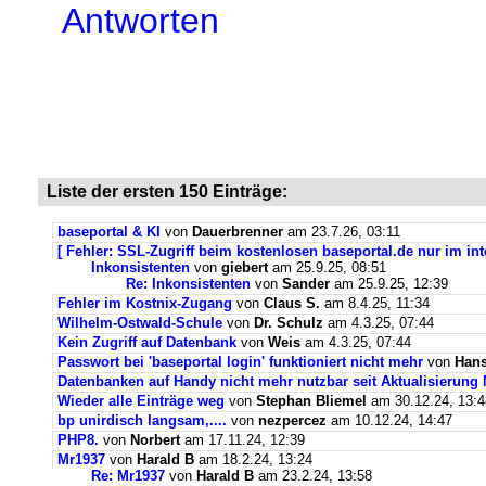
Antworten
Liste der ersten 150 Einträge:
baseportal & KI
von
Dauerbrenner
am 23.7.26, 03:11
[ Fehler: SSL-Zugriff beim kostenlosen baseportal.de nur im int
Inkonsistenten
von
giebert
am 25.9.25, 08:51
Re: Inkonsistenten
von
Sander
am 25.9.25, 12:39
Fehler im Kostnix-Zugang
von
Claus S.
am 8.4.25, 11:34
Wilhelm-Ostwald-Schule
von
Dr. Schulz
am 4.3.25, 07:44
Kein Zugriff auf Datenbank
von
Weis
am 4.3.25, 07:44
Passwort bei 'baseportal login' funktioniert nicht mehr
von
Hans
Datenbanken auf Handy nicht mehr nutzbar seit Aktualisierung
Wieder alle Einträge weg
von
Stephan Bliemel
am 30.12.24, 13:4
bp unirdisch langsam,....
von
nezpercez
am 10.12.24, 14:47
PHP8.
von
Norbert
am 17.11.24, 12:39
Mr1937
von
Harald B
am 18.2.24, 13:24
Re: Mr1937
von
Harald B
am 23.2.24, 13:58