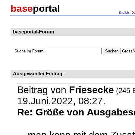
base
portal
English
- D
baseportal-Forum
Suche im Forum:
Gross/k
Ausgewählter Eintrag:
Beitrag von
Friesecke
(245 
19.Juni.2022, 08:27.
Re: Größe von Ausgabese