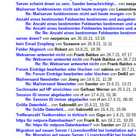
Server scheint down zu sein. Sander benachrichtigt...
von
nezp
Mailserver funktionieren nicht seit heute morgen
von
Lewandows
Re: Mailserver funktionieren nicht seit heute morgen
von
S
Anzahl eines bestimmten Feldwertes bestimmen und ausgeben
Re: Anzahl eines bestimmten Feldwertes bestimmen und 
Re: Anzahl eines bestimmten Feldwertes bestimmen und a
Re: Re: Anzahl eines bestimmten Feldwertes bestim
server down?
von
nezpercez
am 26.10.21, 13:18
kein Email Empfang
von
Susanne
am 26.9.21, 11:11
Felder Abgleich
von
Robert
am 14.8.21, 18:39
Webserver antwortet nicht
von
Frank Baldus
am 26.7.21, 07:17
Re: Webserver antwortet nicht
von
Frank Baldus
am 26.7.21
Re: Re: Webserver antwortet nicht
von
Frank Baldus
a
Forum Einträge bearbeiten oder löschen
von
sabine
am 20.7.21,
Re: Forum Einträge bearbeiten oder löschen
von
Det63
am 2
Mailversand Newsletter
von
Joerg
am 14.6.21, 11:28
Re: Mailversand Newsletter
von
Sander
am 15.6.21, 13:21
Suchmaske auf HP einrichten
von
Gelhaar Werner
am 25.5.21, 1
Session ID immer abgelaufen
von
rf
am 17.4.21, 01:36
Re: Session ID immer abgelaufen
von
rf
am 17.4.21, 06:42
Größe Datenfeld...
von
Sabine60
am 15.4.21, 15:02
Re: Größe Datenfeld...
von
Sabine60
am 15.4.21, 15:06
Trefferanzahl Textkorrektur in türkisch
von
Giga
am 1.4.21, 02:55
https für netpure-Datenbanken?
von
Frank B.
am 19.2.21, 10:20
Re: https für netpure-Datenbanken?
von
Sander
am 22.2.21,
Migration auf neuen Server / Lizenzkonflikt bei Installation au
Re: Migration auf neuen Server / Lizenzkonflikt bei Instal