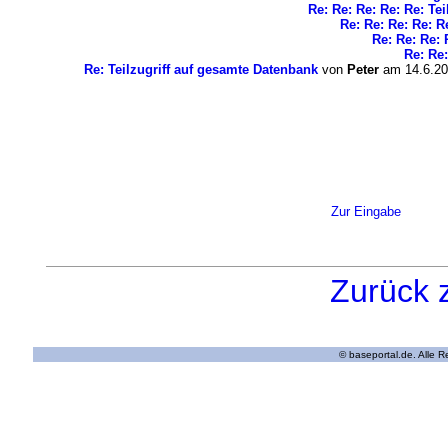
Re: Re: Re: Re: Re: Te
Re: Re: Re: Re: R
Re: Re: Re: 
Re: Re:
Re: Teilzugriff auf gesamte Datenbank
von
Peter
am 14.6.20
Zur Eingabe
Zurück 
© baseportal.de. Alle 