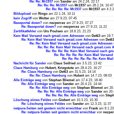
Re: Re: Mr1937
von
Sander
am 24.2.24, 22:17
Re: Re: Re: Mr1937
von
Mr1937
am 28.2.24, 10:47
Re: Re: Re: Re: Mr1937
von
Mr1937
am 4.3.2
Bildupload
von
Ringo
am 22.1.24, 10:11
kein Zugriff
von
Wolter
am 27.9.23, 07:45
Baseportal down?
von
nezpercez
am 27.9.23, 07:27
Re: Baseportal down?
von
nezpercez
am 27.9.23, 11:22
Zertifikatfehler
von
Urs Poulsen
am 18.8.23, 21:23
Kein Mail Versand nach gmail.com Adressen
von
Det63
am 19.7.
Re: Kein Mail Versand nach gmail.com Adressen
von
Det6
Re: Re: Kein Mail Versand nach gmail.com Adressen
Re: Re: Re: Kein Mail Versand nach gmail.com 
Re: Re: Re: Re: Kein Mail Versand nach g
Re: Re: Re: Re: Re: Kein Mail Versan
Re: Re: Re: Re: Re: Re: Kein Ma
Nachricht für Sander
von
Claus Seifried
am 3.5.23, 13:42
Claus Hamburg
von
Hubert, Kriegstote
am 28.4.23, 16:27
Re: Claus Hamburg
von
Det63
am 31.5.23, 14:14
Re: Re: Claus Hamburg
von
Hubert
am 14.7.23, 08:03
Alle Einträge weg
von
Stephan Bliemel
am 17.4.23, 18:40
Re: Alle Einträge weg
von
Sander
am 20.4.23, 14:44
Re: Re: Alle Einträge weg
von
Stephan Bliemel
am 20.
Re: Re: Re: Alle Einträge weg
von
Sander
am 20.4
Re: Re: Re: Re: Alle Einträge weg
von
Steph
Löschung eiines Feldes
von
Giebert
am 10.3.23, 15:30
Re: Löschung eiines Feldes
von
Sander
am 12.3.23, 11:37
netpure-Seiten seit gestern nicht erreichbar
von
Frank
am 8.1.23
Re: netpure-Seiten seit gestern nicht erreichbar
von
nezper