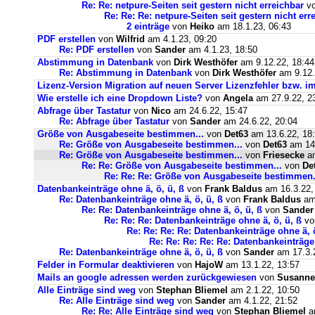
Re: Re: netpure-Seiten seit gestern nicht erreichbar
v
Re: Re: Re: netpure-Seiten seit gestern nicht err
2 einträge
von
Heiko
am 18.1.23, 06:43
PDF erstellen
von
Wilfrid
am 4.1.23, 09:20
Re: PDF erstellen
von
Sander
am 4.1.23, 18:50
Abstimmung in Datenbank
von
Dirk Westhöfer
am 9.12.22, 18:44
Re: Abstimmung in Datenbank
von
Dirk Westhöfer
am 9.12.
Lizenz-Version Migration auf neuen Server Lizenzfehler bzw. im
Wie erstelle ich eine Dropdown Liste?
von
Angela
am 27.9.22, 2
Abfrage über Tastatur
von
Nico
am 24.6.22, 15:47
Re: Abfrage über Tastatur
von
Sander
am 24.6.22, 20:04
Größe von Ausgabeseite bestimmen...
von
Det63
am 13.6.22, 18
Re: Größe von Ausgabeseite bestimmen...
von
Det63
am 14.
Re: Größe von Ausgabeseite bestimmen...
von
Friesecke
am
Re: Re: Größe von Ausgabeseite bestimmen...
von
De
Re: Re: Re: Größe von Ausgabeseite bestimmen.
Datenbankeinträge ohne ä, ö, ü, ß
von
Frank Baldus
am 16.3.22,
Re: Datenbankeinträge ohne ä, ö, ü, ß
von
Frank Baldus
am 
Re: Re: Datenbankeinträge ohne ä, ö, ü, ß
von
Sander
Re: Re: Re: Datenbankeinträge ohne ä, ö, ü, ß
v
Re: Re: Re: Re: Datenbankeinträge ohne ä, ö
Re: Re: Re: Re: Re: Datenbankeinträge 
Re: Datenbankeinträge ohne ä, ö, ü, ß
von
Sander
am 17.3.2
Felder in Formular deaktivieren
von
HajoW
am 13.1.22, 13:57
Mails an google adressen werden zurückgewiesen
von
Susanne
Alle Einträge sind weg
von
Stephan Bliemel
am 2.1.22, 10:50
Re: Alle Einträge sind weg
von
Sander
am 4.1.22, 21:52
Re: Re: Alle Einträge sind weg
von
Stephan Bliemel
am