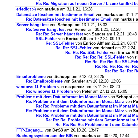
Re: Re: Migration auf neuen Server / Lizenzkonflikt b
erledigt :-)
von
markus
am 31.1.21, 16:28
Datensätze löschen mit bestimmer Email
von
markus
am 31.1.21
Re: Datensätze löschen mit bestimmer Email
von
markus
a
Server hängt fest
von
Schoppi
am 13.1.21, 15:33
Re: Server hängt fest
von
Reiner
am 30.1.21, 12:28
Re: Re: Server hängt fest
von
Sander
am 1.2.21, 10:43
SSL-Fehler
von
Enrico Alff
am 19.2.24, 09:19
Re: SSL-Fehler
von
Enrico Alff
am 21.2.24, 08:47
Re: Re: SSL-Fehler
von
richard
am 22.2.24, 
Re: Re: Re: SSL-Fehler
von
Enrico Alff
Re: Re: Re: Re: SSL-Fehler
von
r
Re: Re: Re: Re: Re: SSL-Feh
Re: Re: Re: Re: Re: Re
Re: Re: Re: Re: R
Emailprobleme
von
Schoppi
am 9.12.20, 23:25
Re: Emailprobleme
von
Sander
am 10.12.20, 12:06
windows 11 Problem
von
nezpercez
am 25.11.20, 08:20
Re: windows 11 Problem
von
Peter
am 27.11.20, 15:05
Probleme mit dem Datumformat im Monat März
von
Schoppi
am 
Re: Probleme mit dem Datumformat im Monat März
von
Pe
Re: Re: Probleme mit dem Datumformat im Monat Mä
Re: Probleme mit dem Datumformat im Monat März
von
Sa
Re: Re: Probleme mit dem Datumformat im Monat Mä
Re: Re: Re: Probleme mit dem Datumformat im 
Re: Re: Re: Re: Probleme mit dem Datumf
FTP-Zugang...
von
Det63
am 26.10.20, 13:47
Buchungssystem aus der BIB
von
markus
am 30.9.20, 12:44