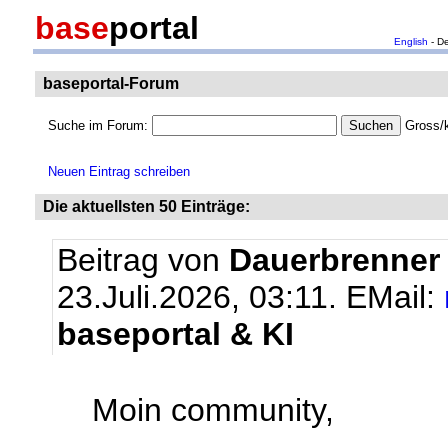
base
portal
English
- D
baseportal-Forum
Suche im Forum:
Gross/k
Neuen Eintrag schreiben
Die aktuellsten 50 Einträge:
Beitrag von
Dauerbrenner
23.Juli.2026, 03:11.
EMail:
baseportal & KI
Moin community,