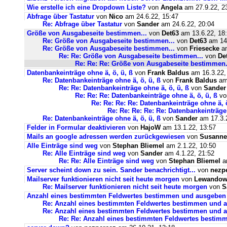
Wie erstelle ich eine Dropdown Liste?
von
Angela
am 27.9.22, 2
Abfrage über Tastatur
von
Nico
am 24.6.22, 15:47
Re: Abfrage über Tastatur
von
Sander
am 24.6.22, 20:04
Größe von Ausgabeseite bestimmen...
von
Det63
am 13.6.22, 18
Re: Größe von Ausgabeseite bestimmen...
von
Det63
am 14.
Re: Größe von Ausgabeseite bestimmen...
von
Friesecke
am
Re: Re: Größe von Ausgabeseite bestimmen...
von
De
Re: Re: Re: Größe von Ausgabeseite bestimmen.
Datenbankeinträge ohne ä, ö, ü, ß
von
Frank Baldus
am 16.3.22,
Re: Datenbankeinträge ohne ä, ö, ü, ß
von
Frank Baldus
am 
Re: Re: Datenbankeinträge ohne ä, ö, ü, ß
von
Sander
Re: Re: Re: Datenbankeinträge ohne ä, ö, ü, ß
v
Re: Re: Re: Re: Datenbankeinträge ohne ä, ö
Re: Re: Re: Re: Re: Datenbankeinträge 
Re: Datenbankeinträge ohne ä, ö, ü, ß
von
Sander
am 17.3.2
Felder in Formular deaktivieren
von
HajoW
am 13.1.22, 13:57
Mails an google adressen werden zurückgewiesen
von
Susanne
Alle Einträge sind weg
von
Stephan Bliemel
am 2.1.22, 10:50
Re: Alle Einträge sind weg
von
Sander
am 4.1.22, 21:52
Re: Re: Alle Einträge sind weg
von
Stephan Bliemel
am
Server scheint down zu sein. Sander benachrichtigt...
von
nezp
Mailserver funktionieren nicht seit heute morgen
von
Lewandows
Re: Mailserver funktionieren nicht seit heute morgen
von
S
Anzahl eines bestimmten Feldwertes bestimmen und ausgeben
Re: Anzahl eines bestimmten Feldwertes bestimmen und 
Re: Anzahl eines bestimmten Feldwertes bestimmen und a
Re: Re: Anzahl eines bestimmten Feldwertes bestim