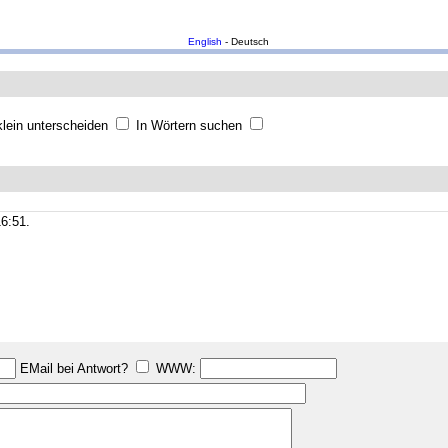
English
- Deutsch
lein unterscheiden
In Wörtern suchen
6:51.
EMail bei Antwort?
WWW: