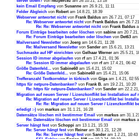
server down?
von
nezpercez
am 26.10.21, 13:18
kein Email Empfang
von
Susanne
am 26.9.21, 11:11
Felder Abgleich
von
Robert
am 14.8.21, 18:39
Webserver antwortet nicht
von
Frank Baldus
am 26.7.21, 07:17
Re: Webserver antwortet nicht
von
Frank Baldus
am 26.7.21
Re: Re: Webserver antwortet nicht
von
Frank Baldus
a
Forum Einträge bearbeiten oder löschen
von
sabine
am 20.7.21,
Re: Forum Einträge bearbeiten oder löschen
von
Det63
am 2
Mailversand Newsletter
von
Joerg
am 14.6.21, 11:28
Re: Mailversand Newsletter
von
Sander
am 15.6.21, 13:21
Suchmaske auf HP einrichten
von
Gelhaar Werner
am 25.5.21, 1
Session ID immer abgelaufen
von
rf
am 17.4.21, 01:36
Re: Session ID immer abgelaufen
von
rf
am 17.4.21, 06:42
Größe Datenfeld...
von
Sabine60
am 15.4.21, 15:02
Re: Größe Datenfeld...
von
Sabine60
am 15.4.21, 15:06
Trefferanzahl Textkorrektur in türkisch
von
Giga
am 1.4.21, 02:55
https für netpure-Datenbanken?
von
Frank B.
am 19.2.21, 10:20
Re: https für netpure-Datenbanken?
von
Sander
am 22.2.21,
Migration auf neuen Server / Lizenzkonflikt bei Installation au
Re: Migration auf neuen Server / Lizenzkonflikt bei Instal
Re: Re: Migration auf neuen Server / Lizenzkonflikt b
erledigt :-)
von
markus
am 31.1.21, 16:28
Datensätze löschen mit bestimmer Email
von
markus
am 31.1.21
Re: Datensätze löschen mit bestimmer Email
von
markus
a
Server hängt fest
von
Schoppi
am 13.1.21, 15:33
Re: Server hängt fest
von
Reiner
am 30.1.21, 12:28
Re: Re: Server hängt fest
von
Sander
am 1.2.21, 10:43