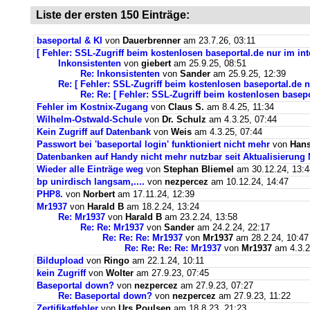
Liste der ersten 150 Einträge:
baseportal & KI
von
Dauerbrenner
am 23.7.26, 03:11
[ Fehler: SSL-Zugriff beim kostenlosen baseportal.de nur im int
Inkonsistenten
von
giebert
am 25.9.25, 08:51
Re: Inkonsistenten
von
Sander
am 25.9.25, 12:39
Re: [ Fehler: SSL-Zugriff beim kostenlosen baseportal.de n
Re: Re: [ Fehler: SSL-Zugriff beim kostenlosen basepo
Fehler im Kostnix-Zugang
von
Claus S.
am 8.4.25, 11:34
Wilhelm-Ostwald-Schule
von
Dr. Schulz
am 4.3.25, 07:44
Kein Zugriff auf Datenbank
von
Weis
am 4.3.25, 07:44
Passwort bei 'baseportal login' funktioniert nicht mehr
von
Hans
Datenbanken auf Handy nicht mehr nutzbar seit Aktualisierung
Wieder alle Einträge weg
von
Stephan Bliemel
am 30.12.24, 13:4
bp unirdisch langsam,....
von
nezpercez
am 10.12.24, 14:47
PHP8.
von
Norbert
am 17.11.24, 12:39
Mr1937
von
Harald B
am 18.2.24, 13:24
Re: Mr1937
von
Harald B
am 23.2.24, 13:58
Re: Re: Mr1937
von
Sander
am 24.2.24, 22:17
Re: Re: Re: Mr1937
von
Mr1937
am 28.2.24, 10:47
Re: Re: Re: Re: Mr1937
von
Mr1937
am 4.3.2
Bildupload
von
Ringo
am 22.1.24, 10:11
kein Zugriff
von
Wolter
am 27.9.23, 07:45
Baseportal down?
von
nezpercez
am 27.9.23, 07:27
Re: Baseportal down?
von
nezpercez
am 27.9.23, 11:22
Zertifikatfehler
von
Urs Poulsen
am 18.8.23, 21:23