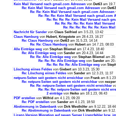
Kein Mail Versand nach gmail.com Adressen
von
Det63
am 19.7.
Re: Kein Mail Versand nach gmail.com Adressen
von
Det6
Re: Re: Kein Mail Versand nach gmail.com Adressen
Re: Re: Re: Kein Mail Versand nach gmail.com 
Re: Re: Re: Re: Kein Mail Versand nach g
Re: Re: Re: Re: Re: Kein Mail Versan
Re: Re: Re: Re: Re: Re: Kein Ma
Nachricht für Sander
von
Claus Seifried
am 3.5.23, 13:42
Claus Hamburg
von
Hubert, Kriegstote
am 28.4.23, 16:27
Re: Claus Hamburg
von
Det63
am 31.5.23, 14:14
Re: Re: Claus Hamburg
von
Hubert
am 14.7.23, 08:03
Alle Einträge weg
von
Stephan Bliemel
am 17.4.23, 18:40
Re: Alle Einträge weg
von
Sander
am 20.4.23, 14:44
Re: Re: Alle Einträge weg
von
Stephan Bliemel
am 20.
Re: Re: Re: Alle Einträge weg
von
Sander
am 20.4
Re: Re: Re: Re: Alle Einträge weg
von
Steph
Löschung eiines Feldes
von
Giebert
am 10.3.23, 15:30
Re: Löschung eiines Feldes
von
Sander
am 12.3.23, 11:37
netpure-Seiten seit gestern nicht erreichbar
von
Frank
am 8.1.23
Re: netpure-Seiten seit gestern nicht erreichbar
von
nezper
Re: Re: netpure-Seiten seit gestern nicht erreichbar
v
Re: Re: Re: netpure-Seiten seit gestern nicht err
2 einträge
von
Heiko
am 18.1.23, 06:43
PDF erstellen
von
Wilfrid
am 4.1.23, 09:20
Re: PDF erstellen
von
Sander
am 4.1.23, 18:50
Abstimmung in Datenbank
von
Dirk Westhöfer
am 9.12.22, 18:44
Re: Abstimmung in Datenbank
von
Dirk Westhöfer
am 9.12.
Lizenz-Version Migration auf neuen Server Lizenzfehler bzw. im