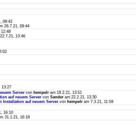
, 09:42
m 26.7.21, 09:44
 12:48
2.7.21, 13:46
8:02
 13:27
f neuem Server
von
hempelr
am 18.2.21, 13:51
lation auf neuem Server
von
Sander
am 22.2.21, 13:30
ei Installation auf neuem Server
von
hempelr
am 7.3.21, 11:59
, 16:10
m 31.1.21, 16:18