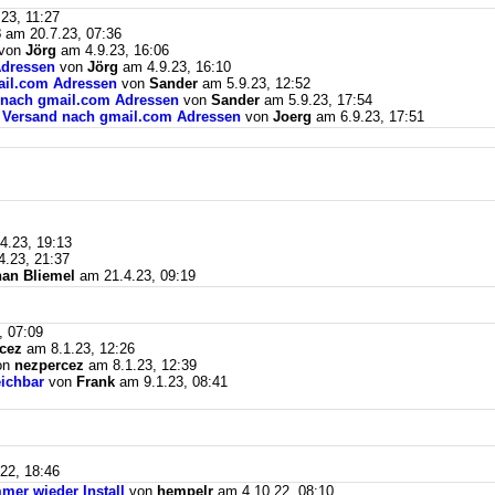
23, 11:27
3
am 20.7.23, 07:36
von
Jörg
am 4.9.23, 16:06
Adressen
von
Jörg
am 4.9.23, 16:10
mail.com Adressen
von
Sander
am 5.9.23, 12:52
d nach gmail.com Adressen
von
Sander
am 5.9.23, 17:54
il Versand nach gmail.com Adressen
von
Joerg
am 6.9.23, 17:51
4.23, 19:13
.23, 21:37
an Bliemel
am 21.4.23, 09:19
, 07:09
cez
am 8.1.23, 12:26
on
nezpercez
am 8.1.23, 12:39
eichbar
von
Frank
am 9.1.23, 08:41
22, 18:46
mer wieder Install
von
hempelr
am 4.10.22, 08:10