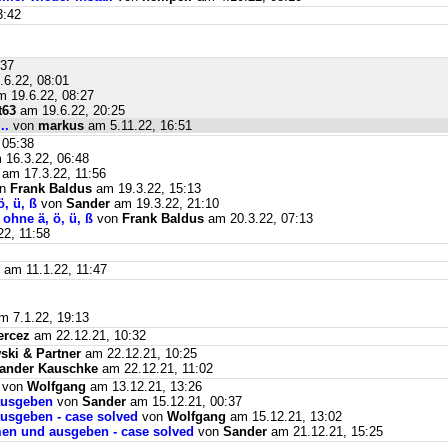
3:42
:37
6.22, 08:01
 19.6.22, 08:27
t63
am 19.6.22, 20:25
..
von
markus
am 5.11.22, 16:51
 05:38
16.3.22, 06:48
am 17.3.22, 11:56
on
Frank Baldus
am 19.3.22, 15:13
, ü, ß
von
Sander
am 19.3.22, 21:10
ohne ä, ö, ü, ß
von
Frank Baldus
am 20.3.22, 07:13
2, 11:58
am 11.1.22, 11:47
 7.1.22, 19:13
ercez
am 22.12.21, 10:32
ki & Partner
am 22.12.21, 10:25
ander Kauschke
am 22.12.21, 11:02
von
Wolfgang
am 13.12.21, 13:26
ausgeben
von
Sander
am 15.12.21, 00:37
usgeben - case solved
von
Wolfgang
am 15.12.21, 13:02
men und ausgeben - case solved
von
Sander
am 21.12.21, 15:25