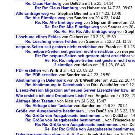
Re: Claus Hamburg
von
Det63
am 31.5.23, 14:14
Re: Re: Claus Hamburg
von
Hubert
am 14.7.23, 08:03
Alle Einträge weg
von
Stephan Bliemel
am 17.4.23, 18:40
Re: Alle Einträge weg
von
Sander
am 20.4.23, 14:44
Re: Re: Alle Einträge weg
von
Stephan Bliemel
am 20.
Re: Re: Re: Alle Einträge weg
von
Sander
am 20.4
Re: Re: Re: Re: Alle Einträge weg
von
Steph
Löschung eiines Feldes
von
Giebert
am 10.3.23, 15:30
Re: Löschung eiines Feldes
von
Sander
am 12.3.23, 11:37
netpure-Seiten seit gestern nicht erreichbar
von
Frank
am 8.1.23
Re: netpure-Seiten seit gestern nicht erreichbar
von
nezper
Re: Re: netpure-Seiten seit gestern nicht erreichbar
v
Re: Re: Re: netpure-Seiten seit gestern nicht err
2 einträge
von
Heiko
am 18.1.23, 06:43
PDF erstellen
von
Wilfrid
am 4.1.23, 09:20
Re: PDF erstellen
von
Sander
am 4.1.23, 18:50
Abstimmung in Datenbank
von
Dirk Westhöfer
am 9.12.22, 18:44
Re: Abstimmung in Datenbank
von
Dirk Westhöfer
am 9.12.
Lizenz-Version Migration auf neuen Server Lizenzfehler bzw. im
Wie erstelle ich eine Dropdown Liste?
von
Angela
am 27.9.22, 2
Abfrage über Tastatur
von
Nico
am 24.6.22, 15:47
Re: Abfrage über Tastatur
von
Sander
am 24.6.22, 20:04
Größe von Ausgabeseite bestimmen...
von
Det63
am 13.6.22, 18
Re: Größe von Ausgabeseite bestimmen...
von
Det63
am 14.
Re: Größe von Ausgabeseite bestimmen...
von
Friesecke
am
Re: Re: Größe von Ausgabeseite bestimmen...
von
De
Re: Re: Re: Größe von Ausgabeseite bestimmen.
Datenbankeinträge ohne ä, ö, ü, ß
von
Frank Baldus
am 16.3.22,