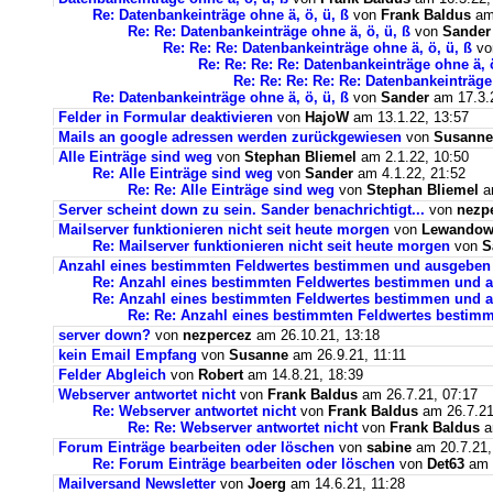
Re: Datenbankeinträge ohne ä, ö, ü, ß
von
Frank Baldus
am 
Re: Re: Datenbankeinträge ohne ä, ö, ü, ß
von
Sander
Re: Re: Re: Datenbankeinträge ohne ä, ö, ü, ß
v
Re: Re: Re: Re: Datenbankeinträge ohne ä, ö
Re: Re: Re: Re: Re: Datenbankeinträge 
Re: Datenbankeinträge ohne ä, ö, ü, ß
von
Sander
am 17.3.2
Felder in Formular deaktivieren
von
HajoW
am 13.1.22, 13:57
Mails an google adressen werden zurückgewiesen
von
Susanne
Alle Einträge sind weg
von
Stephan Bliemel
am 2.1.22, 10:50
Re: Alle Einträge sind weg
von
Sander
am 4.1.22, 21:52
Re: Re: Alle Einträge sind weg
von
Stephan Bliemel
am
Server scheint down zu sein. Sander benachrichtigt...
von
nezp
Mailserver funktionieren nicht seit heute morgen
von
Lewandows
Re: Mailserver funktionieren nicht seit heute morgen
von
S
Anzahl eines bestimmten Feldwertes bestimmen und ausgeben
Re: Anzahl eines bestimmten Feldwertes bestimmen und 
Re: Anzahl eines bestimmten Feldwertes bestimmen und a
Re: Re: Anzahl eines bestimmten Feldwertes bestim
server down?
von
nezpercez
am 26.10.21, 13:18
kein Email Empfang
von
Susanne
am 26.9.21, 11:11
Felder Abgleich
von
Robert
am 14.8.21, 18:39
Webserver antwortet nicht
von
Frank Baldus
am 26.7.21, 07:17
Re: Webserver antwortet nicht
von
Frank Baldus
am 26.7.21
Re: Re: Webserver antwortet nicht
von
Frank Baldus
a
Forum Einträge bearbeiten oder löschen
von
sabine
am 20.7.21,
Re: Forum Einträge bearbeiten oder löschen
von
Det63
am 2
Mailversand Newsletter
von
Joerg
am 14.6.21, 11:28