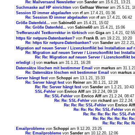
Re: Mailversand Newsletter
von
Sander
am 15.6.21, 13:21
Suchmaske auf HP einrichten
von
Gelhaar Werner
am 25.5.21, 1
Session ID immer abgelaufen
von
rf
am 17.4.21, 01:36
Re: Session ID immer abgelaufen
von
rf
am 17.4.21, 06:42
Größe Datenfeld...
von
Sabine60
am 15.4.21, 15:02
Re: Größe Datenfeld...
von
Sabine60
am 15.4.21, 15:06
Trefferanzahl Textkorrektur in türkisch
von
Giga
am 1.4.21, 02:55
https für netpure-Datenbanken?
von
Frank B.
am 19.2.21, 10:20
Re: https für netpure-Datenbanken?
von
Sander
am 22.2.21,
Migration auf neuen Server / Lizenzkonflikt bei Installation au
Re: Migration auf neuen Server / Lizenzkonflikt bei Instal
Re: Re: Migration auf neuen Server / Lizenzkonflikt b
erledigt :-)
von
markus
am 31.1.21, 16:28
Datensätze löschen mit bestimmer Email
von
markus
am 31.1.21
Re: Datensätze löschen mit bestimmer Email
von
markus
a
Server hängt fest
von
Schoppi
am 13.1.21, 15:33
Re: Server hängt fest
von
Reiner
am 30.1.21, 12:28
Re: Re: Server hängt fest
von
Sander
am 1.2.21, 10:43
SSL-Fehler
von
Enrico Alff
am 19.2.24, 09:19
Re: SSL-Fehler
von
Enrico Alff
am 21.2.24, 08:47
Re: Re: SSL-Fehler
von
richard
am 22.2.24, 
Re: Re: Re: SSL-Fehler
von
Enrico Alff
Re: Re: Re: Re: SSL-Fehler
von
r
Re: Re: Re: Re: Re: SSL-Feh
Re: Re: Re: Re: Re: Re
Re: Re: Re: Re: R
Emailprobleme
von
Schoppi
am 9.12.20, 23:25
Re: Emailprobleme
von
Sander
am 10.12.20, 12:06