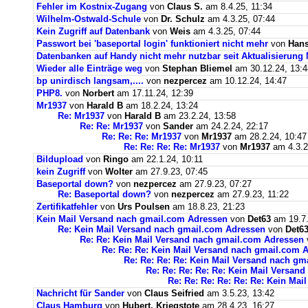
Fehler im Kostnix-Zugang
von
Claus S.
am 8.4.25, 11:34
Wilhelm-Ostwald-Schule
von
Dr. Schulz
am 4.3.25, 07:44
Kein Zugriff auf Datenbank
von
Weis
am 4.3.25, 07:44
Passwort bei 'baseportal login' funktioniert nicht mehr
von
Hans
Datenbanken auf Handy nicht mehr nutzbar seit Aktualisierung
Wieder alle Einträge weg
von
Stephan Bliemel
am 30.12.24, 13:4
bp unirdisch langsam,....
von
nezpercez
am 10.12.24, 14:47
PHP8.
von
Norbert
am 17.11.24, 12:39
Mr1937
von
Harald B
am 18.2.24, 13:24
Re: Mr1937
von
Harald B
am 23.2.24, 13:58
Re: Re: Mr1937
von
Sander
am 24.2.24, 22:17
Re: Re: Re: Mr1937
von
Mr1937
am 28.2.24, 10:47
Re: Re: Re: Re: Mr1937
von
Mr1937
am 4.3.2
Bildupload
von
Ringo
am 22.1.24, 10:11
kein Zugriff
von
Wolter
am 27.9.23, 07:45
Baseportal down?
von
nezpercez
am 27.9.23, 07:27
Re: Baseportal down?
von
nezpercez
am 27.9.23, 11:22
Zertifikatfehler
von
Urs Poulsen
am 18.8.23, 21:23
Kein Mail Versand nach gmail.com Adressen
von
Det63
am 19.7.
Re: Kein Mail Versand nach gmail.com Adressen
von
Det6
Re: Re: Kein Mail Versand nach gmail.com Adressen
Re: Re: Re: Kein Mail Versand nach gmail.com 
Re: Re: Re: Re: Kein Mail Versand nach g
Re: Re: Re: Re: Re: Kein Mail Versan
Re: Re: Re: Re: Re: Re: Kein Ma
Nachricht für Sander
von
Claus Seifried
am 3.5.23, 13:42
Claus Hamburg
von
Hubert, Kriegstote
am 28.4.23, 16:27