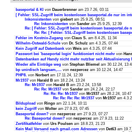
baseportal & KI
von
Dauerbrenner
am 23.7.26, 03:11
[ Fehler: SSL-Zugriff beim kostenlosen baseportal.de nur im int
Inkonsistenten
von
giebert
am 25.9.25, 08:51
Re: Inkonsistenten
von
Sander
am 25.9.25, 12:39
Re: [ Fehler: SSL-Zugriff beim kostenlosen baseportal.de n
Re: Re: [ Fehler: SSL-Zugriff beim kostenlosen basepo
Fehler im Kostnix-Zugang
von
Claus S.
am 8.4.25, 11:34
Wilhelm-Ostwald-Schule
von
Dr. Schulz
am 4.3.25, 07:44
Kein Zugriff auf Datenbank
von
Weis
am 4.3.25, 07:44
Passwort bei 'baseportal login' funktioniert nicht mehr
von
Hans
Datenbanken auf Handy nicht mehr nutzbar seit Aktualisierung
Wieder alle Einträge weg
von
Stephan Bliemel
am 30.12.24, 13:4
bp unirdisch langsam,....
von
nezpercez
am 10.12.24, 14:47
PHP8.
von
Norbert
am 17.11.24, 12:39
Mr1937
von
Harald B
am 18.2.24, 13:24
Re: Mr1937
von
Harald B
am 23.2.24, 13:58
Re: Re: Mr1937
von
Sander
am 24.2.24, 22:17
Re: Re: Re: Mr1937
von
Mr1937
am 28.2.24, 10:47
Re: Re: Re: Re: Mr1937
von
Mr1937
am 4.3.2
Bildupload
von
Ringo
am 22.1.24, 10:11
kein Zugriff
von
Wolter
am 27.9.23, 07:45
Baseportal down?
von
nezpercez
am 27.9.23, 07:27
Re: Baseportal down?
von
nezpercez
am 27.9.23, 11:22
Zertifikatfehler
von
Urs Poulsen
am 18.8.23, 21:23
Kein Mail Versand nach gmail.com Adressen
von
Det63
am 19.7.