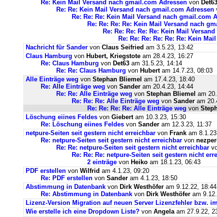
Re: Kein Mail Versand nach gmail.com Adressen
von
Det6
Re: Re: Kein Mail Versand nach gmail.com Adressen
Re: Re: Re: Kein Mail Versand nach gmail.com 
Re: Re: Re: Re: Kein Mail Versand nach g
Re: Re: Re: Re: Re: Kein Mail Versan
Re: Re: Re: Re: Re: Re: Kein Ma
Nachricht für Sander
von
Claus Seifried
am 3.5.23, 13:42
Claus Hamburg
von
Hubert, Kriegstote
am 28.4.23, 16:27
Re: Claus Hamburg
von
Det63
am 31.5.23, 14:14
Re: Re: Claus Hamburg
von
Hubert
am 14.7.23, 08:03
Alle Einträge weg
von
Stephan Bliemel
am 17.4.23, 18:40
Re: Alle Einträge weg
von
Sander
am 20.4.23, 14:44
Re: Re: Alle Einträge weg
von
Stephan Bliemel
am 20.
Re: Re: Re: Alle Einträge weg
von
Sander
am 20.4
Re: Re: Re: Re: Alle Einträge weg
von
Steph
Löschung eiines Feldes
von
Giebert
am 10.3.23, 15:30
Re: Löschung eiines Feldes
von
Sander
am 12.3.23, 11:37
netpure-Seiten seit gestern nicht erreichbar
von
Frank
am 8.1.23
Re: netpure-Seiten seit gestern nicht erreichbar
von
nezper
Re: Re: netpure-Seiten seit gestern nicht erreichbar
v
Re: Re: Re: netpure-Seiten seit gestern nicht err
2 einträge
von
Heiko
am 18.1.23, 06:43
PDF erstellen
von
Wilfrid
am 4.1.23, 09:20
Re: PDF erstellen
von
Sander
am 4.1.23, 18:50
Abstimmung in Datenbank
von
Dirk Westhöfer
am 9.12.22, 18:44
Re: Abstimmung in Datenbank
von
Dirk Westhöfer
am 9.12.
Lizenz-Version Migration auf neuen Server Lizenzfehler bzw. im
Wie erstelle ich eine Dropdown Liste?
von
Angela
am 27.9.22, 2