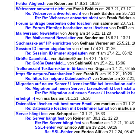
Felder Abgleich
von
Robert
am 14.8.21, 18:39
Webserver antwortet nicht
von
Frank Baldus
am 26.7.21, 07:17
Re: Webserver antwortet nicht
von
Frank Baldus
am 26.7.21
Re: Re: Webserver antwortet nicht
von
Frank Baldus
a
Forum Einträge bearbeiten oder löschen
von
sabine
am 20.7.21,
Re: Forum Einträge bearbeiten oder löschen
von
Det63
am 2
Mailversand Newsletter
von
Joerg
am 14.6.21, 11:28
Re: Mailversand Newsletter
von
Sander
am 15.6.21, 13:21
Suchmaske auf HP einrichten
von
Gelhaar Werner
am 25.5.21, 1
Session ID immer abgelaufen
von
rf
am 17.4.21, 01:36
Re: Session ID immer abgelaufen
von
rf
am 17.4.21, 06:42
Größe Datenfeld...
von
Sabine60
am 15.4.21, 15:02
Re: Größe Datenfeld...
von
Sabine60
am 15.4.21, 15:06
Trefferanzahl Textkorrektur in türkisch
von
Giga
am 1.4.21, 02:55
https für netpure-Datenbanken?
von
Frank B.
am 19.2.21, 10:20
Re: https für netpure-Datenbanken?
von
Sander
am 22.2.21,
Migration auf neuen Server / Lizenzkonflikt bei Installation au
Re: Migration auf neuen Server / Lizenzkonflikt bei Instal
Re: Re: Migration auf neuen Server / Lizenzkonflikt b
erledigt :-)
von
markus
am 31.1.21, 16:28
Datensätze löschen mit bestimmer Email
von
markus
am 31.1.21
Re: Datensätze löschen mit bestimmer Email
von
markus
a
Server hängt fest
von
Schoppi
am 13.1.21, 15:33
Re: Server hängt fest
von
Reiner
am 30.1.21, 12:28
Re: Re: Server hängt fest
von
Sander
am 1.2.21, 10:43
SSL-Fehler
von
Enrico Alff
am 19.2.24, 09:19
Re: SSL-Fehler
von
Enrico Alff
am 21.2.24, 08:47