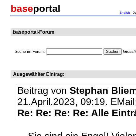
base
portal
English
- D
baseportal-Forum
Suche im Forum:
Gross/k
Ausgewählter Eintrag:
Beitrag von
Stephan Bliem
21.April.2023, 09:19.
EMail
Re: Re: Re: Re: Alle Eint