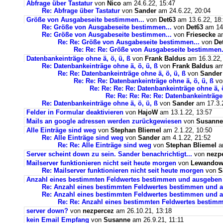
Abfrage über Tastatur
von
Nico
am 24.6.22, 15:47
Re: Abfrage über Tastatur
von
Sander
am 24.6.22, 20:04
Größe von Ausgabeseite bestimmen...
von
Det63
am 13.6.22, 18
Re: Größe von Ausgabeseite bestimmen...
von
Det63
am 14.
Re: Größe von Ausgabeseite bestimmen...
von
Friesecke
am
Re: Re: Größe von Ausgabeseite bestimmen...
von
De
Re: Re: Re: Größe von Ausgabeseite bestimmen.
Datenbankeinträge ohne ä, ö, ü, ß
von
Frank Baldus
am 16.3.22,
Re: Datenbankeinträge ohne ä, ö, ü, ß
von
Frank Baldus
am 
Re: Re: Datenbankeinträge ohne ä, ö, ü, ß
von
Sander
Re: Re: Re: Datenbankeinträge ohne ä, ö, ü, ß
v
Re: Re: Re: Re: Datenbankeinträge ohne ä, ö
Re: Re: Re: Re: Re: Datenbankeinträge 
Re: Datenbankeinträge ohne ä, ö, ü, ß
von
Sander
am 17.3.2
Felder in Formular deaktivieren
von
HajoW
am 13.1.22, 13:57
Mails an google adressen werden zurückgewiesen
von
Susanne
Alle Einträge sind weg
von
Stephan Bliemel
am 2.1.22, 10:50
Re: Alle Einträge sind weg
von
Sander
am 4.1.22, 21:52
Re: Re: Alle Einträge sind weg
von
Stephan Bliemel
am
Server scheint down zu sein. Sander benachrichtigt...
von
nezp
Mailserver funktionieren nicht seit heute morgen
von
Lewandows
Re: Mailserver funktionieren nicht seit heute morgen
von
S
Anzahl eines bestimmten Feldwertes bestimmen und ausgeben
Re: Anzahl eines bestimmten Feldwertes bestimmen und 
Re: Anzahl eines bestimmten Feldwertes bestimmen und a
Re: Re: Anzahl eines bestimmten Feldwertes bestim
server down?
von
nezpercez
am 26.10.21, 13:18
kein Email Empfang
von
Susanne
am 26.9.21, 11:11