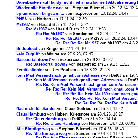
Datenbanken auf Handy nicht mehr nutzbar seit Aktualisierung
Wieder alle Einträge weg
von
Stephan Bliemel
am 30.12.24, 13:4
bp unirdisch langsam,....
von
nezpercez
am 10.12.24, 14:47
PHP8.
von
Norbert
am 17.11.24, 12:39
Mr1937
von
Harald B
am 18.2.24, 13:24
Re: Mr1937
von
Harald B
am 23.2.24, 13:58
Re: Re: Mr1937
von
Sander
am 24.2.24, 22:17
Re: Re: Re: Mr1937
von
Mr1937
am 28.2.24, 10:47
Re: Re: Re: Re: Mr1937
von
Mr1937
am 4.3.2
Bildupload
von
Ringo
am 22.1.24, 10:11
kein Zugriff
von
Wolter
am 27.9.23, 07:45
Baseportal down?
von
nezpercez
am 27.9.23, 07:27
Re: Baseportal down?
von
nezpercez
am 27.9.23, 11:22
Zertifikatfehler
von
Urs Poulsen
am 18.8.23, 21:23
Kein Mail Versand nach gmail.com Adressen
von
Det63
am 19.7.
Re: Kein Mail Versand nach gmail.com Adressen
von
Det6
Re: Re: Kein Mail Versand nach gmail.com Adressen
Re: Re: Re: Kein Mail Versand nach gmail.com 
Re: Re: Re: Re: Kein Mail Versand nach g
Re: Re: Re: Re: Re: Kein Mail Versan
Re: Re: Re: Re: Re: Re: Kein Ma
Nachricht für Sander
von
Claus Seifried
am 3.5.23, 13:42
Claus Hamburg
von
Hubert, Kriegstote
am 28.4.23, 16:27
Re: Claus Hamburg
von
Det63
am 31.5.23, 14:14
Re: Re: Claus Hamburg
von
Hubert
am 14.7.23, 08:03
Alle Einträge weg
von
Stephan Bliemel
am 17.4.23, 18:40
Re: Alle Einträge weg
von
Sander
am 20.4.23, 14:44