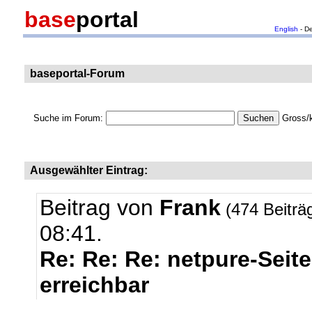
base
portal
English
- D
baseportal-Forum
Suche im Forum:
Gross/k
Ausgewählter Eintrag:
Beitrag von
Frank
(474 Beiträ
08:41.
Re: Re: Re: netpure-Seite
erreichbar