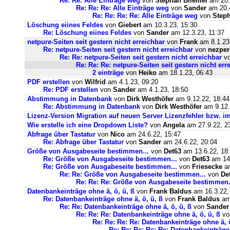
Re: Re: Alle Einträge weg
von
Stephan Bliemel
am 20.
Re: Re: Re: Alle Einträge weg
von
Sander
am 20.4
Re: Re: Re: Re: Alle Einträge weg
von
Steph
Löschung eiines Feldes
von
Giebert
am 10.3.23, 15:30
Re: Löschung eiines Feldes
von
Sander
am 12.3.23, 11:37
netpure-Seiten seit gestern nicht erreichbar
von
Frank
am 8.1.23
Re: netpure-Seiten seit gestern nicht erreichbar
von
nezper
Re: Re: netpure-Seiten seit gestern nicht erreichbar
v
Re: Re: Re: netpure-Seiten seit gestern nicht err
2 einträge
von
Heiko
am 18.1.23, 06:43
PDF erstellen
von
Wilfrid
am 4.1.23, 09:20
Re: PDF erstellen
von
Sander
am 4.1.23, 18:50
Abstimmung in Datenbank
von
Dirk Westhöfer
am 9.12.22, 18:44
Re: Abstimmung in Datenbank
von
Dirk Westhöfer
am 9.12.
Lizenz-Version Migration auf neuen Server Lizenzfehler bzw. im
Wie erstelle ich eine Dropdown Liste?
von
Angela
am 27.9.22, 2
Abfrage über Tastatur
von
Nico
am 24.6.22, 15:47
Re: Abfrage über Tastatur
von
Sander
am 24.6.22, 20:04
Größe von Ausgabeseite bestimmen...
von
Det63
am 13.6.22, 18
Re: Größe von Ausgabeseite bestimmen...
von
Det63
am 14.
Re: Größe von Ausgabeseite bestimmen...
von
Friesecke
am
Re: Re: Größe von Ausgabeseite bestimmen...
von
De
Re: Re: Re: Größe von Ausgabeseite bestimmen.
Datenbankeinträge ohne ä, ö, ü, ß
von
Frank Baldus
am 16.3.22,
Re: Datenbankeinträge ohne ä, ö, ü, ß
von
Frank Baldus
am 
Re: Re: Datenbankeinträge ohne ä, ö, ü, ß
von
Sander
Re: Re: Re: Datenbankeinträge ohne ä, ö, ü, ß
v
Re: Re: Re: Re: Datenbankeinträge ohne ä, ö
Re: Re: Re: Re: Re: Datenbankeinträge 