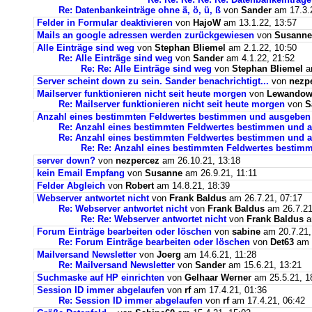
Re: Datenbankeinträge ohne ä, ö, ü, ß
von
Sander
am 17.3.2
Felder in Formular deaktivieren
von
HajoW
am 13.1.22, 13:57
Mails an google adressen werden zurückgewiesen
von
Susanne
Alle Einträge sind weg
von
Stephan Bliemel
am 2.1.22, 10:50
Re: Alle Einträge sind weg
von
Sander
am 4.1.22, 21:52
Re: Re: Alle Einträge sind weg
von
Stephan Bliemel
am
Server scheint down zu sein. Sander benachrichtigt...
von
nezp
Mailserver funktionieren nicht seit heute morgen
von
Lewandows
Re: Mailserver funktionieren nicht seit heute morgen
von
S
Anzahl eines bestimmten Feldwertes bestimmen und ausgeben
Re: Anzahl eines bestimmten Feldwertes bestimmen und 
Re: Anzahl eines bestimmten Feldwertes bestimmen und a
Re: Re: Anzahl eines bestimmten Feldwertes bestim
server down?
von
nezpercez
am 26.10.21, 13:18
kein Email Empfang
von
Susanne
am 26.9.21, 11:11
Felder Abgleich
von
Robert
am 14.8.21, 18:39
Webserver antwortet nicht
von
Frank Baldus
am 26.7.21, 07:17
Re: Webserver antwortet nicht
von
Frank Baldus
am 26.7.21
Re: Re: Webserver antwortet nicht
von
Frank Baldus
a
Forum Einträge bearbeiten oder löschen
von
sabine
am 20.7.21,
Re: Forum Einträge bearbeiten oder löschen
von
Det63
am 2
Mailversand Newsletter
von
Joerg
am 14.6.21, 11:28
Re: Mailversand Newsletter
von
Sander
am 15.6.21, 13:21
Suchmaske auf HP einrichten
von
Gelhaar Werner
am 25.5.21, 1
Session ID immer abgelaufen
von
rf
am 17.4.21, 01:36
Re: Session ID immer abgelaufen
von
rf
am 17.4.21, 06:42