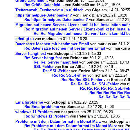
Größe Datenfeld...
von
Sabine60
am 15.4.21, 15:02
Re: Größe Datenfeld...
von
Sabine60
am 15.4.21, 15:06
Trefferanzahl Textkorrektur in türkisch
von
Giga
am 1.4.21, 02:55
https für netpure-Datenbanken?
von
Frank B.
am 19.2.21, 10:20
Re: https für netpure-Datenbanken?
von
Sander
am 22.2.21,
Migration auf neuen Server / Lizenzkonflikt bei Installation au
Re: Migration auf neuen Server / Lizenzkonflikt bei Instal
Re: Re: Migration auf neuen Server / Lizenzkonflikt b
erledigt :-)
von
markus
am 31.1.21, 16:28
Datensätze löschen mit bestimmer Email
von
markus
am 31.1.21
Re: Datensätze löschen mit bestimmer Email
von
markus
a
Server hängt fest
von
Schoppi
am 13.1.21, 15:33
Re: Server hängt fest
von
Reiner
am 30.1.21, 12:28
Re: Re: Server hängt fest
von
Sander
am 1.2.21, 10:43
SSL-Fehler
von
Enrico Alff
am 19.2.24, 09:19
Re: SSL-Fehler
von
Enrico Alff
am 21.2.24, 08:47
Re: Re: SSL-Fehler
von
richard
am 22.2.24, 
Re: Re: Re: SSL-Fehler
von
Enrico Alff
Re: Re: Re: Re: SSL-Fehler
von
r
Re: Re: Re: Re: Re: SSL-Feh
Re: Re: Re: Re: Re: Re
Re: Re: Re: Re: R
Emailprobleme
von
Schoppi
am 9.12.20, 23:25
Re: Emailprobleme
von
Sander
am 10.12.20, 12:06
windows 11 Problem
von
nezpercez
am 25.11.20, 08:20
Re: windows 11 Problem
von
Peter
am 27.11.20, 15:05
Probleme mit dem Datumformat im Monat März
von
Schoppi
am 
Re: Probleme mit dem Datumformat im Monat März
von
Pe