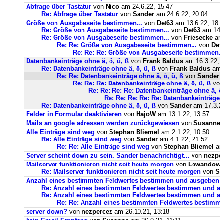
Abfrage über Tastatur
von
Nico
am 24.6.22, 15:47
Re: Abfrage über Tastatur
von
Sander
am 24.6.22, 20:04
Größe von Ausgabeseite bestimmen...
von
Det63
am 13.6.22, 18
Re: Größe von Ausgabeseite bestimmen...
von
Det63
am 14.
Re: Größe von Ausgabeseite bestimmen...
von
Friesecke
am
Re: Re: Größe von Ausgabeseite bestimmen...
von
De
Re: Re: Re: Größe von Ausgabeseite bestimmen.
Datenbankeinträge ohne ä, ö, ü, ß
von
Frank Baldus
am 16.3.22,
Re: Datenbankeinträge ohne ä, ö, ü, ß
von
Frank Baldus
am 
Re: Re: Datenbankeinträge ohne ä, ö, ü, ß
von
Sander
Re: Re: Re: Datenbankeinträge ohne ä, ö, ü, ß
v
Re: Re: Re: Re: Datenbankeinträge ohne ä, ö
Re: Re: Re: Re: Re: Datenbankeinträge 
Re: Datenbankeinträge ohne ä, ö, ü, ß
von
Sander
am 17.3.2
Felder in Formular deaktivieren
von
HajoW
am 13.1.22, 13:57
Mails an google adressen werden zurückgewiesen
von
Susanne
Alle Einträge sind weg
von
Stephan Bliemel
am 2.1.22, 10:50
Re: Alle Einträge sind weg
von
Sander
am 4.1.22, 21:52
Re: Re: Alle Einträge sind weg
von
Stephan Bliemel
am
Server scheint down zu sein. Sander benachrichtigt...
von
nezp
Mailserver funktionieren nicht seit heute morgen
von
Lewandows
Re: Mailserver funktionieren nicht seit heute morgen
von
S
Anzahl eines bestimmten Feldwertes bestimmen und ausgeben
Re: Anzahl eines bestimmten Feldwertes bestimmen und 
Re: Anzahl eines bestimmten Feldwertes bestimmen und a
Re: Re: Anzahl eines bestimmten Feldwertes bestim
server down?
von
nezpercez
am 26.10.21, 13:18