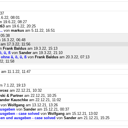
:37
6.22, 08:01
 19.6.22, 08:27
t63
am 19.6.22, 20:25
..
von
markus
am 5.11.22, 16:51
 05:38
16.3.22, 06:48
am 17.3.22, 11:56
on
Frank Baldus
am 19.3.22, 15:13
, ü, ß
von
Sander
am 19.3.22, 21:10
ohne ä, ö, ü, ß
von
Frank Baldus
am 20.3.22, 07:13
2, 11:58
am 11.1.22, 11:47
 7.1.22, 19:13
ercez
am 22.12.21, 10:32
ki & Partner
am 22.12.21, 10:25
ander Kauschke
am 22.12.21, 11:02
von
Wolfgang
am 13.12.21, 13:26
ausgeben
von
Sander
am 15.12.21, 00:37
usgeben - case solved
von
Wolfgang
am 15.12.21, 13:02
men und ausgeben - case solved
von
Sander
am 21.12.21, 15:25