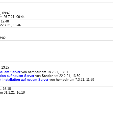
, 09:42
m 26.7.21, 09:44
 12:48
2.7.21, 13:46
8:02
 13:27
f neuem Server
von
hempelr
am 18.2.21, 13:51
lation auf neuem Server
von
Sander
am 22.2.21, 13:30
ei Installation auf neuem Server
von
hempelr
am 7.3.21, 11:59
, 16:10
m 31.1.21, 16:18