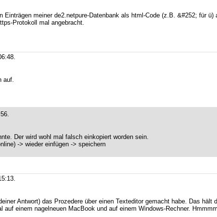
n Einträgen meiner de2.netpure-Datenbank als html-Code (z.B. &#252; für ü) 
tps-Protokoll mal angebracht.
06:48.
 auf.
:56.
nnte. Der wird wohl mal falsch einkopiert worden sein.
nline) -> wieder einfügen -> speichern
5:13.
 deiner Antwort) das Prozedere über einen Texteditor gemacht habe. Das hält 
, mal auf einem nagelneuen MacBook und auf einem Windows-Rechner. Hmmm