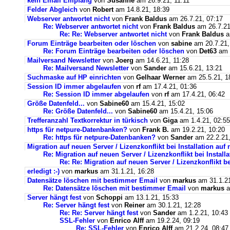
kein Email Empfang
von
Susanne
am 26.9.21, 11:11
Felder Abgleich
von
Robert
am 14.8.21, 18:39
Webserver antwortet nicht
von
Frank Baldus
am 26.7.21, 07:17
Re: Webserver antwortet nicht
von
Frank Baldus
am 26.7.21
Re: Re: Webserver antwortet nicht
von
Frank Baldus
a
Forum Einträge bearbeiten oder löschen
von
sabine
am 20.7.21,
Re: Forum Einträge bearbeiten oder löschen
von
Det63
am 2
Mailversand Newsletter
von
Joerg
am 14.6.21, 11:28
Re: Mailversand Newsletter
von
Sander
am 15.6.21, 13:21
Suchmaske auf HP einrichten
von
Gelhaar Werner
am 25.5.21, 1
Session ID immer abgelaufen
von
rf
am 17.4.21, 01:36
Re: Session ID immer abgelaufen
von
rf
am 17.4.21, 06:42
Größe Datenfeld...
von
Sabine60
am 15.4.21, 15:02
Re: Größe Datenfeld...
von
Sabine60
am 15.4.21, 15:06
Trefferanzahl Textkorrektur in türkisch
von
Giga
am 1.4.21, 02:55
https für netpure-Datenbanken?
von
Frank B.
am 19.2.21, 10:20
Re: https für netpure-Datenbanken?
von
Sander
am 22.2.21,
Migration auf neuen Server / Lizenzkonflikt bei Installation au
Re: Migration auf neuen Server / Lizenzkonflikt bei Instal
Re: Re: Migration auf neuen Server / Lizenzkonflikt b
erledigt :-)
von
markus
am 31.1.21, 16:28
Datensätze löschen mit bestimmer Email
von
markus
am 31.1.21
Re: Datensätze löschen mit bestimmer Email
von
markus
a
Server hängt fest
von
Schoppi
am 13.1.21, 15:33
Re: Server hängt fest
von
Reiner
am 30.1.21, 12:28
Re: Re: Server hängt fest
von
Sander
am 1.2.21, 10:43
SSL-Fehler
von
Enrico Alff
am 19.2.24, 09:19
Re: SSL-Fehler
von
Enrico Alff
am 21.2.24, 08:47