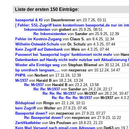
Liste der ersten 150 Einträge:
baseportal & KI
von
Dauerbrenner
am 23.7.26, 03:11
[ Fehler: SSL-Zugriff beim kostenlosen baseportal.de nur im int
Inkonsistenten
von
giebert
am 25.9.25, 08:51
Re: Inkonsistenten
von
Sander
am 25.9.25, 12:39
Fehler im Kostnix-Zugang
von
Claus S.
am 8.4.25, 11:34
Wilhelm-Ostwald-Schule
von
Dr. Schulz
am 4.3.25, 07:44
Kein Zugriff auf Datenbank
von
Weis
am 4.3.25, 07:44
Passwort bei 'baseportal login' funktioniert nicht mehr
von
Hans
Datenbanken auf Handy nicht mehr nutzbar seit Aktualisierung
Wieder alle Einträge weg
von
Stephan Bliemel
am 30.12.24, 13:4
bp unirdisch langsam,....
von
nezpercez
am 10.12.24, 14:47
PHP8.
von
Norbert
am 17.11.24, 12:39
Mr1937
von
Harald B
am 18.2.24, 13:24
Re: Mr1937
von
Harald B
am 23.2.24, 13:58
Re: Re: Mr1937
von
Sander
am 24.2.24, 22:17
Re: Re: Re: Mr1937
von
Mr1937
am 28.2.24, 10:47
Re: Re: Re: Re: Mr1937
von
Mr1937
am 4.3.2
Bildupload
von
Ringo
am 22.1.24, 10:11
kein Zugriff
von
Wolter
am 27.9.23, 07:45
Baseportal down?
von
nezpercez
am 27.9.23, 07:27
Re: Baseportal down?
von
nezpercez
am 27.9.23, 11:22
Zertifikatfehler
von
Urs Poulsen
am 18.8.23, 21:23
Kein Mail Versand nach gmail.com Adressen
von
Det63
am 19.7.