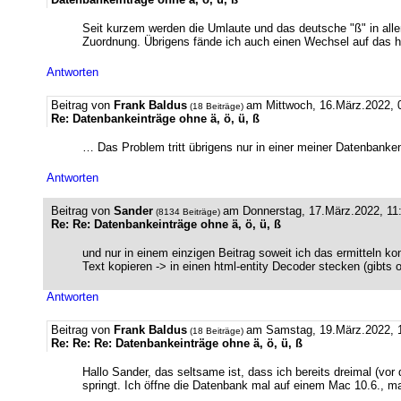
Seit kurzem werden die Umlaute und das deutsche "ß" in alle
Zuordnung. Übrigens fände ich auch einen Wechsel auf das ht
Antworten
Beitrag von
Frank Baldus
am Mittwoch, 16.März.2022, 
(18 Beiträge)
Re: Datenbankeinträge ohne ä, ö, ü, ß
… Das Problem tritt übrigens nur in einer meiner Datenbanken
Antworten
Beitrag von
Sander
am Donnerstag, 17.März.2022, 11
(8134 Beiträge)
Re: Re: Datenbankeinträge ohne ä, ö, ü, ß
und nur in einem einzigen Beitrag soweit ich das ermitteln ko
Text kopieren -> in einen html-entity Decoder stecken (gibts o
Antworten
Beitrag von
Frank Baldus
am Samstag, 19.März.2022, 1
(18 Beiträge)
Re: Re: Re: Datenbankeinträge ohne ä, ö, ü, ß
Hallo Sander, das seltsame ist, dass ich bereits dreimal (vor
springt. Ich öffne die Datenbank mal auf einem Mac 10.6.