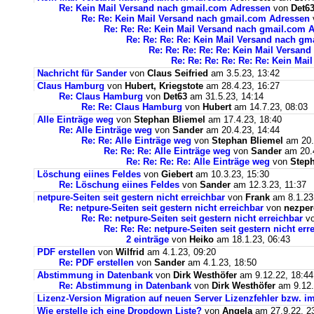
Re: Kein Mail Versand nach gmail.com Adressen
von
Det6
Re: Re: Kein Mail Versand nach gmail.com Adressen
Re: Re: Re: Kein Mail Versand nach gmail.com 
Re: Re: Re: Re: Kein Mail Versand nach g
Re: Re: Re: Re: Re: Kein Mail Versan
Re: Re: Re: Re: Re: Re: Kein Ma
Nachricht für Sander
von
Claus Seifried
am 3.5.23, 13:42
Claus Hamburg
von
Hubert, Kriegstote
am 28.4.23, 16:27
Re: Claus Hamburg
von
Det63
am 31.5.23, 14:14
Re: Re: Claus Hamburg
von
Hubert
am 14.7.23, 08:03
Alle Einträge weg
von
Stephan Bliemel
am 17.4.23, 18:40
Re: Alle Einträge weg
von
Sander
am 20.4.23, 14:44
Re: Re: Alle Einträge weg
von
Stephan Bliemel
am 20.
Re: Re: Re: Alle Einträge weg
von
Sander
am 20.4
Re: Re: Re: Re: Alle Einträge weg
von
Steph
Löschung eiines Feldes
von
Giebert
am 10.3.23, 15:30
Re: Löschung eiines Feldes
von
Sander
am 12.3.23, 11:37
netpure-Seiten seit gestern nicht erreichbar
von
Frank
am 8.1.23
Re: netpure-Seiten seit gestern nicht erreichbar
von
nezper
Re: Re: netpure-Seiten seit gestern nicht erreichbar
v
Re: Re: Re: netpure-Seiten seit gestern nicht err
2 einträge
von
Heiko
am 18.1.23, 06:43
PDF erstellen
von
Wilfrid
am 4.1.23, 09:20
Re: PDF erstellen
von
Sander
am 4.1.23, 18:50
Abstimmung in Datenbank
von
Dirk Westhöfer
am 9.12.22, 18:44
Re: Abstimmung in Datenbank
von
Dirk Westhöfer
am 9.12.
Lizenz-Version Migration auf neuen Server Lizenzfehler bzw. im
Wie erstelle ich eine Dropdown Liste?
von
Angela
am 27.9.22, 2