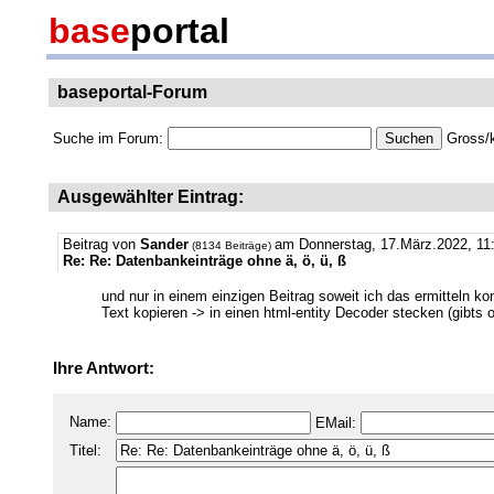
base
portal
baseportal-Forum
Suche im Forum:
Gross/k
Ausgewählter Eintrag:
Beitrag von
Sander
am Donnerstag, 17.März.2022, 11
(8134 Beiträge)
Re: Re: Datenbankeinträge ohne ä, ö, ü, ß
und nur in einem einzigen Beitrag soweit ich das ermitteln ko
Text kopieren -> in einen html-entity Decoder stecken (gibts o
Ihre Antwort:
Name:
EMail:
Titel: