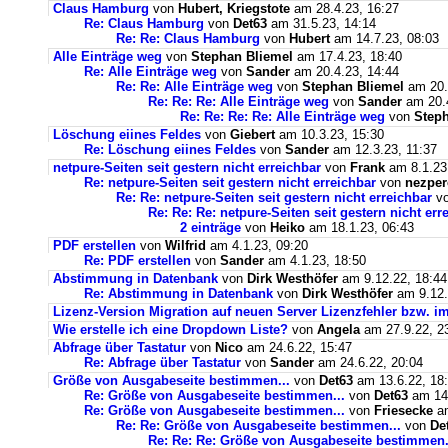
Claus Hamburg
von
Hubert, Kriegstote
am 28.4.23, 16:27
Re: Claus Hamburg
von
Det63
am 31.5.23, 14:14
Re: Re: Claus Hamburg
von
Hubert
am 14.7.23, 08:03
Alle Einträge weg
von
Stephan Bliemel
am 17.4.23, 18:40
Re: Alle Einträge weg
von
Sander
am 20.4.23, 14:44
Re: Re: Alle Einträge weg
von
Stephan Bliemel
am 20.
Re: Re: Re: Alle Einträge weg
von
Sander
am 20.4
Re: Re: Re: Re: Alle Einträge weg
von
Steph
Löschung eiines Feldes
von
Giebert
am 10.3.23, 15:30
Re: Löschung eiines Feldes
von
Sander
am 12.3.23, 11:37
netpure-Seiten seit gestern nicht erreichbar
von
Frank
am 8.1.23
Re: netpure-Seiten seit gestern nicht erreichbar
von
nezper
Re: Re: netpure-Seiten seit gestern nicht erreichbar
v
Re: Re: Re: netpure-Seiten seit gestern nicht err
2 einträge
von
Heiko
am 18.1.23, 06:43
PDF erstellen
von
Wilfrid
am 4.1.23, 09:20
Re: PDF erstellen
von
Sander
am 4.1.23, 18:50
Abstimmung in Datenbank
von
Dirk Westhöfer
am 9.12.22, 18:44
Re: Abstimmung in Datenbank
von
Dirk Westhöfer
am 9.12.
Lizenz-Version Migration auf neuen Server Lizenzfehler bzw. im
Wie erstelle ich eine Dropdown Liste?
von
Angela
am 27.9.22, 2
Abfrage über Tastatur
von
Nico
am 24.6.22, 15:47
Re: Abfrage über Tastatur
von
Sander
am 24.6.22, 20:04
Größe von Ausgabeseite bestimmen...
von
Det63
am 13.6.22, 18
Re: Größe von Ausgabeseite bestimmen...
von
Det63
am 14.
Re: Größe von Ausgabeseite bestimmen...
von
Friesecke
am
Re: Re: Größe von Ausgabeseite bestimmen...
von
De
Re: Re: Re: Größe von Ausgabeseite bestimmen.