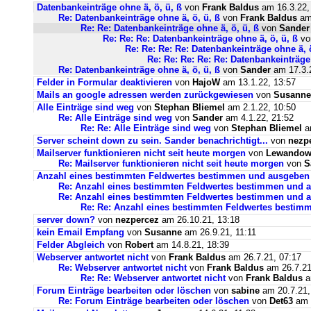
Datenbankeinträge ohne ä, ö, ü, ß
von
Frank Baldus
am 16.3.22,
Re: Datenbankeinträge ohne ä, ö, ü, ß
von
Frank Baldus
am 
Re: Re: Datenbankeinträge ohne ä, ö, ü, ß
von
Sander
Re: Re: Re: Datenbankeinträge ohne ä, ö, ü, ß
v
Re: Re: Re: Re: Datenbankeinträge ohne ä, ö
Re: Re: Re: Re: Re: Datenbankeinträge 
Re: Datenbankeinträge ohne ä, ö, ü, ß
von
Sander
am 17.3.2
Felder in Formular deaktivieren
von
HajoW
am 13.1.22, 13:57
Mails an google adressen werden zurückgewiesen
von
Susanne
Alle Einträge sind weg
von
Stephan Bliemel
am 2.1.22, 10:50
Re: Alle Einträge sind weg
von
Sander
am 4.1.22, 21:52
Re: Re: Alle Einträge sind weg
von
Stephan Bliemel
am
Server scheint down zu sein. Sander benachrichtigt...
von
nezp
Mailserver funktionieren nicht seit heute morgen
von
Lewandows
Re: Mailserver funktionieren nicht seit heute morgen
von
S
Anzahl eines bestimmten Feldwertes bestimmen und ausgeben
Re: Anzahl eines bestimmten Feldwertes bestimmen und 
Re: Anzahl eines bestimmten Feldwertes bestimmen und a
Re: Re: Anzahl eines bestimmten Feldwertes bestim
server down?
von
nezpercez
am 26.10.21, 13:18
kein Email Empfang
von
Susanne
am 26.9.21, 11:11
Felder Abgleich
von
Robert
am 14.8.21, 18:39
Webserver antwortet nicht
von
Frank Baldus
am 26.7.21, 07:17
Re: Webserver antwortet nicht
von
Frank Baldus
am 26.7.21
Re: Re: Webserver antwortet nicht
von
Frank Baldus
a
Forum Einträge bearbeiten oder löschen
von
sabine
am 20.7.21,
Re: Forum Einträge bearbeiten oder löschen
von
Det63
am 2