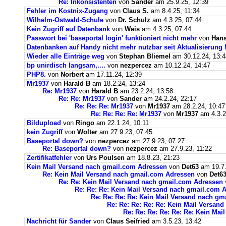
Re: Inkonsistenten
von
Sander
am 25.9.25, 12:39
Fehler im Kostnix-Zugang
von
Claus S.
am 8.4.25, 11:34
Wilhelm-Ostwald-Schule
von
Dr. Schulz
am 4.3.25, 07:44
Kein Zugriff auf Datenbank
von
Weis
am 4.3.25, 07:44
Passwort bei 'baseportal login' funktioniert nicht mehr
von
Hans
Datenbanken auf Handy nicht mehr nutzbar seit Aktualisierung
Wieder alle Einträge weg
von
Stephan Bliemel
am 30.12.24, 13:4
bp unirdisch langsam,....
von
nezpercez
am 10.12.24, 14:47
PHP8.
von
Norbert
am 17.11.24, 12:39
Mr1937
von
Harald B
am 18.2.24, 13:24
Re: Mr1937
von
Harald B
am 23.2.24, 13:58
Re: Re: Mr1937
von
Sander
am 24.2.24, 22:17
Re: Re: Re: Mr1937
von
Mr1937
am 28.2.24, 10:47
Re: Re: Re: Re: Mr1937
von
Mr1937
am 4.3.2
Bildupload
von
Ringo
am 22.1.24, 10:11
kein Zugriff
von
Wolter
am 27.9.23, 07:45
Baseportal down?
von
nezpercez
am 27.9.23, 07:27
Re: Baseportal down?
von
nezpercez
am 27.9.23, 11:22
Zertifikatfehler
von
Urs Poulsen
am 18.8.23, 21:23
Kein Mail Versand nach gmail.com Adressen
von
Det63
am 19.7.
Re: Kein Mail Versand nach gmail.com Adressen
von
Det6
Re: Re: Kein Mail Versand nach gmail.com Adressen
Re: Re: Re: Kein Mail Versand nach gmail.com 
Re: Re: Re: Re: Kein Mail Versand nach g
Re: Re: Re: Re: Re: Kein Mail Versan
Re: Re: Re: Re: Re: Re: Kein Ma
Nachricht für Sander
von
Claus Seifried
am 3.5.23, 13:42