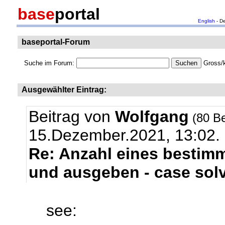
base
portal
English
- D
baseportal-Forum
Suche im Forum:
Gross/k
Ausgewählter Eintrag:
Beitrag von
Wolfgang
(80 Be
15.Dezember.2021, 13:02.
Re: Anzahl eines bestim
und ausgeben - case sol
see: