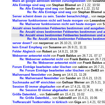
Mails an google adressen werden zurückgewiesen
von
Susanne
Alle Einträge sind weg
von
Stephan Bliemel
am 2.1.22, 10:50
Re: Alle Einträge sind weg
von
Sander
am 4.1.22, 21:52
Re: Re: Alle Einträge sind weg
von
Stephan Bliemel
am
Server scheint down zu sein. Sander benachrichtigt...
von
nezp
Mailserver funktionieren nicht seit heute morgen
von
Lewandows
Re: Mailserver funktionieren nicht seit heute morgen
von
S
Anzahl eines bestimmten Feldwertes bestimmen und ausgeben
Re: Anzahl eines bestimmten Feldwertes bestimmen und 
Re: Anzahl eines bestimmten Feldwertes bestimmen und a
Re: Re: Anzahl eines bestimmten Feldwertes bestim
server down?
von
nezpercez
am 26.10.21, 13:18
kein Email Empfang
von
Susanne
am 26.9.21, 11:11
Felder Abgleich
von
Robert
am 14.8.21, 18:39
Webserver antwortet nicht
von
Frank Baldus
am 26.7.21, 07:17
Re: Webserver antwortet nicht
von
Frank Baldus
am 26.7.21
Re: Re: Webserver antwortet nicht
von
Frank Baldus
a
Forum Einträge bearbeiten oder löschen
von
sabine
am 20.7.21,
Re: Forum Einträge bearbeiten oder löschen
von
Det63
am 2
Mailversand Newsletter
von
Joerg
am 14.6.21, 11:28
Re: Mailversand Newsletter
von
Sander
am 15.6.21, 13:21
Suchmaske auf HP einrichten
von
Gelhaar Werner
am 25.5.21, 1
Session ID immer abgelaufen
von
rf
am 17.4.21, 01:36
Re: Session ID immer abgelaufen
von
rf
am 17.4.21, 06:42
Größe Datenfeld...
von
Sabine60
am 15.4.21, 15:02
Re: Größe Datenfeld...
von
Sabine60
am 15.4.21, 15:06
Trefferanzahl Textkorrektur in türkisch
von
Giga
am 1.4.21, 02:55