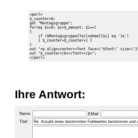
<perl>

$_counter=0;

get "Montagsgruppe";

for(my $i=0; $i<$_amount; $i++)

{

    if ($Montagsgruppe{Teilnahme}[$i] eq 'Ja') 

    { $_counter=$_counter+1 }

}

out "<p align=center><font face=\"$font\" size=\"2\
out "$_counter</b></font></p>";

Ihre Antwort:
Name:
EMail:
Titel: