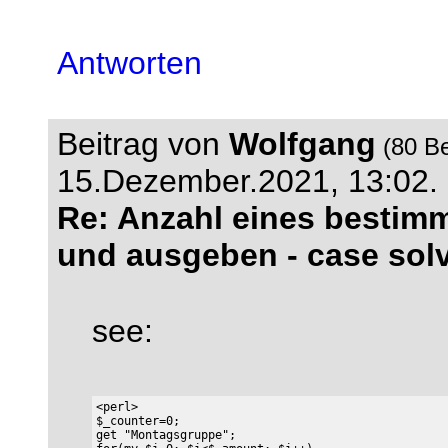
Antworten
Beitrag von
Wolfgang
(80 Be
15.Dezember.2021, 13:02.
Re: Anzahl eines bestim
und ausgeben - case sol
see:
<perl>

$_counter=0;

get "Montagsgruppe";
