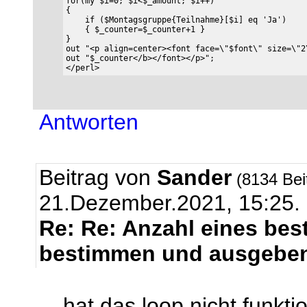
for(my $i=0; $i<$_amount; $i++)

{

    if ($Montagsgruppe{Teilnahme}[$i] eq 'Ja') 

    { $_counter=$_counter+1 }

}

out "<p align=center><font face=\"$font\" size=\"2\
out "$_counter</b></font></p>";

Antworten
Beitrag von
Sander
(8134 Bei
21.Dezember.2021, 15:25.
Re: Re: Anzahl eines be
bestimmen und ausgeben
hat das loop nicht funktio