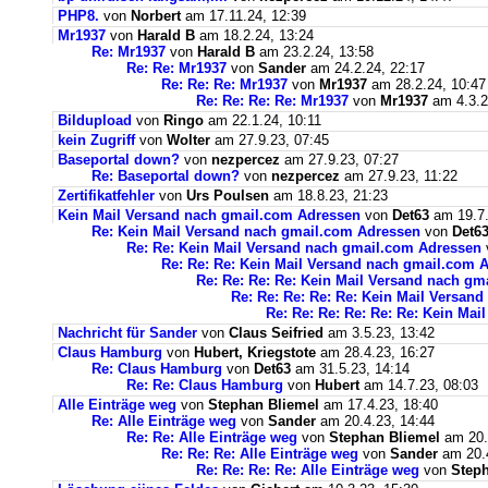
PHP8.
von
Norbert
am 17.11.24, 12:39
Mr1937
von
Harald B
am 18.2.24, 13:24
Re: Mr1937
von
Harald B
am 23.2.24, 13:58
Re: Re: Mr1937
von
Sander
am 24.2.24, 22:17
Re: Re: Re: Mr1937
von
Mr1937
am 28.2.24, 10:47
Re: Re: Re: Re: Mr1937
von
Mr1937
am 4.3.2
Bildupload
von
Ringo
am 22.1.24, 10:11
kein Zugriff
von
Wolter
am 27.9.23, 07:45
Baseportal down?
von
nezpercez
am 27.9.23, 07:27
Re: Baseportal down?
von
nezpercez
am 27.9.23, 11:22
Zertifikatfehler
von
Urs Poulsen
am 18.8.23, 21:23
Kein Mail Versand nach gmail.com Adressen
von
Det63
am 19.7.
Re: Kein Mail Versand nach gmail.com Adressen
von
Det6
Re: Re: Kein Mail Versand nach gmail.com Adressen
Re: Re: Re: Kein Mail Versand nach gmail.com 
Re: Re: Re: Re: Kein Mail Versand nach g
Re: Re: Re: Re: Re: Kein Mail Versan
Re: Re: Re: Re: Re: Re: Kein Ma
Nachricht für Sander
von
Claus Seifried
am 3.5.23, 13:42
Claus Hamburg
von
Hubert, Kriegstote
am 28.4.23, 16:27
Re: Claus Hamburg
von
Det63
am 31.5.23, 14:14
Re: Re: Claus Hamburg
von
Hubert
am 14.7.23, 08:03
Alle Einträge weg
von
Stephan Bliemel
am 17.4.23, 18:40
Re: Alle Einträge weg
von
Sander
am 20.4.23, 14:44
Re: Re: Alle Einträge weg
von
Stephan Bliemel
am 20.
Re: Re: Re: Alle Einträge weg
von
Sander
am 20.4
Re: Re: Re: Re: Alle Einträge weg
von
Steph