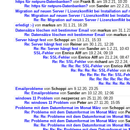
https für netpure-Datenbanken?
von
Frank B.
am 19.2.21, 10:20
Re: https für netpure-Datenbanken?
von
Sander
am 22.2.21,
Migration auf neuen Server / Lizenzkonflikt bei Installation au
Re: Migration auf neuen Server / Lizenzkonflikt bei Instal
Re: Re: Migration auf neuen Server / Lizenzkonflikt b
erledigt :-)
von
markus
am 31.1.21, 16:28
Datensätze löschen mit bestimmer Email
von
markus
am 31.1.21
Re: Datensätze löschen mit bestimmer Email
von
markus
a
Server hängt fest
von
Schoppi
am 13.1.21, 15:33
Re: Server hängt fest
von
Reiner
am 30.1.21, 12:28
Re: Re: Server hängt fest
von
Sander
am 1.2.21, 10:43
SSL-Fehler
von
Enrico Alff
am 19.2.24, 09:19
Re: SSL-Fehler
von
Enrico Alff
am 21.2.24, 08:47
Re: Re: SSL-Fehler
von
richard
am 22.2.24, 
Re: Re: Re: SSL-Fehler
von
Enrico Alff
Re: Re: Re: Re: SSL-Fehler
von
r
Re: Re: Re: Re: Re: SSL-Feh
Re: Re: Re: Re: Re: Re
Re: Re: Re: Re: R
Emailprobleme
von
Schoppi
am 9.12.20, 23:25
Re: Emailprobleme
von
Sander
am 10.12.20, 12:06
windows 11 Problem
von
nezpercez
am 25.11.20, 08:20
Re: windows 11 Problem
von
Peter
am 27.11.20, 15:05
Probleme mit dem Datumformat im Monat März
von
Schoppi
am 
Re: Probleme mit dem Datumformat im Monat März
von
Pe
Re: Re: Probleme mit dem Datumformat im Monat Mä
Re: Probleme mit dem Datumformat im Monat März
von
Sa
Re: Re: Probleme mit dem Datumformat im Monat Mä
Re: Re: Re: Probleme mit dem Datumformat im 