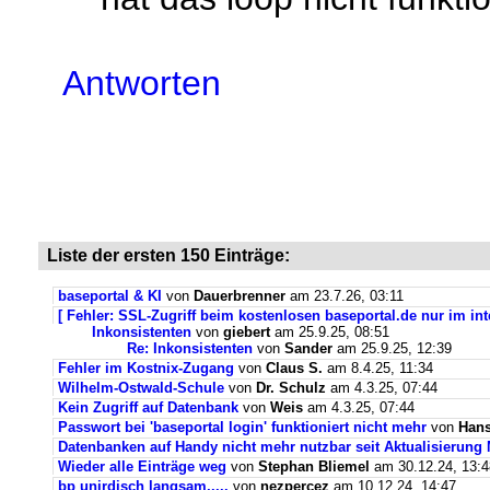
Antworten
Liste der ersten 150 Einträge:
baseportal & KI
von
Dauerbrenner
am 23.7.26, 03:11
[ Fehler: SSL-Zugriff beim kostenlosen baseportal.de nur im int
Inkonsistenten
von
giebert
am 25.9.25, 08:51
Re: Inkonsistenten
von
Sander
am 25.9.25, 12:39
Fehler im Kostnix-Zugang
von
Claus S.
am 8.4.25, 11:34
Wilhelm-Ostwald-Schule
von
Dr. Schulz
am 4.3.25, 07:44
Kein Zugriff auf Datenbank
von
Weis
am 4.3.25, 07:44
Passwort bei 'baseportal login' funktioniert nicht mehr
von
Hans
Datenbanken auf Handy nicht mehr nutzbar seit Aktualisierung
Wieder alle Einträge weg
von
Stephan Bliemel
am 30.12.24, 13:4
bp unirdisch langsam,....
von
nezpercez
am 10.12.24, 14:47