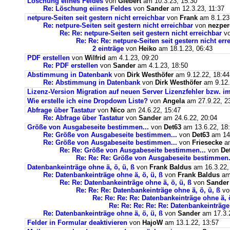
Löschung eiines Feldes
von
Giebert
am 10.3.23, 15:30
Re: Löschung eiines Feldes
von
Sander
am 12.3.23, 11:37
netpure-Seiten seit gestern nicht erreichbar
von
Frank
am 8.1.23
Re: netpure-Seiten seit gestern nicht erreichbar
von
nezper
Re: Re: netpure-Seiten seit gestern nicht erreichbar
v
Re: Re: Re: netpure-Seiten seit gestern nicht err
2 einträge
von
Heiko
am 18.1.23, 06:43
PDF erstellen
von
Wilfrid
am 4.1.23, 09:20
Re: PDF erstellen
von
Sander
am 4.1.23, 18:50
Abstimmung in Datenbank
von
Dirk Westhöfer
am 9.12.22, 18:44
Re: Abstimmung in Datenbank
von
Dirk Westhöfer
am 9.12.
Lizenz-Version Migration auf neuen Server Lizenzfehler bzw. im
Wie erstelle ich eine Dropdown Liste?
von
Angela
am 27.9.22, 2
Abfrage über Tastatur
von
Nico
am 24.6.22, 15:47
Re: Abfrage über Tastatur
von
Sander
am 24.6.22, 20:04
Größe von Ausgabeseite bestimmen...
von
Det63
am 13.6.22, 18
Re: Größe von Ausgabeseite bestimmen...
von
Det63
am 14.
Re: Größe von Ausgabeseite bestimmen...
von
Friesecke
am
Re: Re: Größe von Ausgabeseite bestimmen...
von
De
Re: Re: Re: Größe von Ausgabeseite bestimmen.
Datenbankeinträge ohne ä, ö, ü, ß
von
Frank Baldus
am 16.3.22,
Re: Datenbankeinträge ohne ä, ö, ü, ß
von
Frank Baldus
am 
Re: Re: Datenbankeinträge ohne ä, ö, ü, ß
von
Sander
Re: Re: Re: Datenbankeinträge ohne ä, ö, ü, ß
v
Re: Re: Re: Re: Datenbankeinträge ohne ä, ö
Re: Re: Re: Re: Re: Datenbankeinträge 
Re: Datenbankeinträge ohne ä, ö, ü, ß
von
Sander
am 17.3.2
Felder in Formular deaktivieren
von
HajoW
am 13.1.22, 13:57