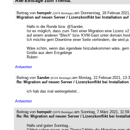
Alle Einträge zum Thema:
Beitrag von
hempelr
am Donnerstag, 18.Februar.2021
(1976 Beiträge)
Migration auf neuen Server / Lizenzkonflikt bei Installation au
Hallo in die Runde bzw. @Sander,
Ist es möglich, dass zum Test einer Migration eine Lizenz v2 
auf einem anderen "Blech" bzw. KVM-Gast unter domain.host.
Ich möchte gern Downtime einer Seite verhindern, die wird ja
Wäre schön, wenn das irgendwie hinzubekommen wäre, gern au
Grüße aus dem Erzgebirge
Ruben
Antworten
Beitrag von
Sander
am Montag, 22.Februar.2021, 13:3
(8134 Beiträge)
Re: Migration auf neuen Server / Lizenzkonflikt bei Installatio
ich hab das mal weitergeleitet...
Antworten
Beitrag von
hempelr
am Sonntag, 7.März.2021, 11:59
(1976 Beiträge)
Re: Re: Migration auf neuen Server / Lizenzkonflikt bei Install
Hallo und guten Sonntag...
Gibbet schon neues zum Thema? Hätte die Migration gern abges