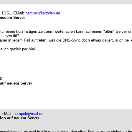
, 13:51.
EMail:
hempelr@erzweb.de
f neuem Server
für einen kurzfristigen Zeitraum weiterlaufen kann auf einem "alten" Server un
server.tld?
 aber in jedem Fall auftreten, weil die DNS-Sync doch etwas dauert, auch bei
ch gezielt per Mail...
0.
n auf neuem Server
.
EMail:
hempelr@mail.de
ation auf neuem Server
chlossen, es wird in Kürze schwierig, den alten Server weiter sicher zu hal