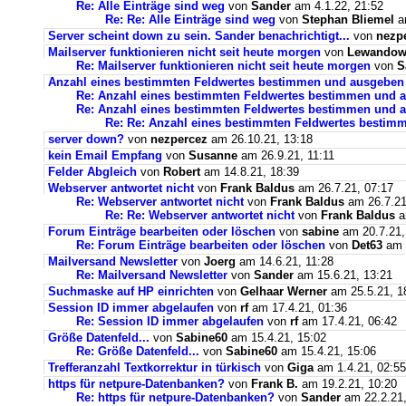
Re: Alle Einträge sind weg
von
Sander
am 4.1.22, 21:52
Re: Re: Alle Einträge sind weg
von
Stephan Bliemel
am
Server scheint down zu sein. Sander benachrichtigt...
von
nezp
Mailserver funktionieren nicht seit heute morgen
von
Lewandows
Re: Mailserver funktionieren nicht seit heute morgen
von
S
Anzahl eines bestimmten Feldwertes bestimmen und ausgeben
Re: Anzahl eines bestimmten Feldwertes bestimmen und 
Re: Anzahl eines bestimmten Feldwertes bestimmen und a
Re: Re: Anzahl eines bestimmten Feldwertes bestim
server down?
von
nezpercez
am 26.10.21, 13:18
kein Email Empfang
von
Susanne
am 26.9.21, 11:11
Felder Abgleich
von
Robert
am 14.8.21, 18:39
Webserver antwortet nicht
von
Frank Baldus
am 26.7.21, 07:17
Re: Webserver antwortet nicht
von
Frank Baldus
am 26.7.21
Re: Re: Webserver antwortet nicht
von
Frank Baldus
a
Forum Einträge bearbeiten oder löschen
von
sabine
am 20.7.21,
Re: Forum Einträge bearbeiten oder löschen
von
Det63
am 2
Mailversand Newsletter
von
Joerg
am 14.6.21, 11:28
Re: Mailversand Newsletter
von
Sander
am 15.6.21, 13:21
Suchmaske auf HP einrichten
von
Gelhaar Werner
am 25.5.21, 1
Session ID immer abgelaufen
von
rf
am 17.4.21, 01:36
Re: Session ID immer abgelaufen
von
rf
am 17.4.21, 06:42
Größe Datenfeld...
von
Sabine60
am 15.4.21, 15:02
Re: Größe Datenfeld...
von
Sabine60
am 15.4.21, 15:06
Trefferanzahl Textkorrektur in türkisch
von
Giga
am 1.4.21, 02:55
https für netpure-Datenbanken?
von
Frank B.
am 19.2.21, 10:20
Re: https für netpure-Datenbanken?
von
Sander
am 22.2.21,