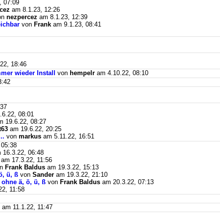
, 07:09
cez
am 8.1.23, 12:26
on
nezpercez
am 8.1.23, 12:39
eichbar
von
Frank
am 9.1.23, 08:41
22, 18:46
mer wieder Install
von
hempelr
am 4.10.22, 08:10
3:42
:37
6.22, 08:01
 19.6.22, 08:27
t63
am 19.6.22, 20:25
..
von
markus
am 5.11.22, 16:51
 05:38
16.3.22, 06:48
am 17.3.22, 11:56
on
Frank Baldus
am 19.3.22, 15:13
, ü, ß
von
Sander
am 19.3.22, 21:10
ohne ä, ö, ü, ß
von
Frank Baldus
am 20.3.22, 07:13
2, 11:58
am 11.1.22, 11:47