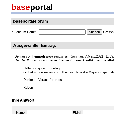
base
portal
baseportal-Forum
Suche im Forum:
Gross/k
Ausgewählter Eintrag:
Beitrag von
hempelr
am Sonntag, 7.März.2021, 11:59
(1976 Beiträge)
Re: Re: Migration auf neuen Server / Lizenzkonflikt bei Install
Hallo und guten Sonntag...
Gibbet schon neues zum Thema? Hätte die Migration gern abges
Danke im Voraus für Infos
Ruben
Ihre Antwort:
Name:
EMail: