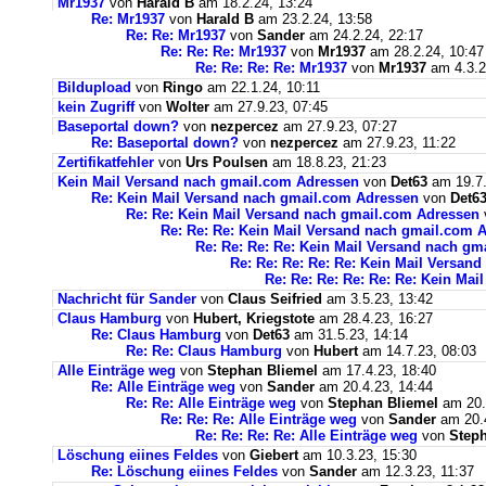
Mr1937
von
Harald B
am 18.2.24, 13:24
Re: Mr1937
von
Harald B
am 23.2.24, 13:58
Re: Re: Mr1937
von
Sander
am 24.2.24, 22:17
Re: Re: Re: Mr1937
von
Mr1937
am 28.2.24, 10:47
Re: Re: Re: Re: Mr1937
von
Mr1937
am 4.3.2
Bildupload
von
Ringo
am 22.1.24, 10:11
kein Zugriff
von
Wolter
am 27.9.23, 07:45
Baseportal down?
von
nezpercez
am 27.9.23, 07:27
Re: Baseportal down?
von
nezpercez
am 27.9.23, 11:22
Zertifikatfehler
von
Urs Poulsen
am 18.8.23, 21:23
Kein Mail Versand nach gmail.com Adressen
von
Det63
am 19.7.
Re: Kein Mail Versand nach gmail.com Adressen
von
Det6
Re: Re: Kein Mail Versand nach gmail.com Adressen
Re: Re: Re: Kein Mail Versand nach gmail.com 
Re: Re: Re: Re: Kein Mail Versand nach g
Re: Re: Re: Re: Re: Kein Mail Versan
Re: Re: Re: Re: Re: Re: Kein Ma
Nachricht für Sander
von
Claus Seifried
am 3.5.23, 13:42
Claus Hamburg
von
Hubert, Kriegstote
am 28.4.23, 16:27
Re: Claus Hamburg
von
Det63
am 31.5.23, 14:14
Re: Re: Claus Hamburg
von
Hubert
am 14.7.23, 08:03
Alle Einträge weg
von
Stephan Bliemel
am 17.4.23, 18:40
Re: Alle Einträge weg
von
Sander
am 20.4.23, 14:44
Re: Re: Alle Einträge weg
von
Stephan Bliemel
am 20.
Re: Re: Re: Alle Einträge weg
von
Sander
am 20.4
Re: Re: Re: Re: Alle Einträge weg
von
Steph
Löschung eiines Feldes
von
Giebert
am 10.3.23, 15:30
Re: Löschung eiines Feldes
von
Sander
am 12.3.23, 11:37