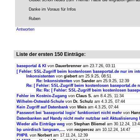
Danke im Voraus für Infos
Ruben
Antworten
Liste der ersten 150 Einträge:
baseportal & KI
von
Dauerbrenner
am 23.7.26, 03:11
[ Fehler: SSL-Zugriff beim kostenlosen baseportal.de nur im int
Inkonsistenten
von
giebert
am 25.9.25, 08:51
Re: Inkonsistenten
von
Sander
am 25.9.25, 12:39
Re: [ Fehler: SSL-Zugriff beim kostenlosen baseportal.de n
Re: Re: [ Fehler: SSL-Zugriff beim kostenlosen basepo
Fehler im Kostnix-Zugang
von
Claus S.
am 8.4.25, 11:34
Wilhelm-Ostwald-Schule
von
Dr. Schulz
am 4.3.25, 07:44
Kein Zugriff auf Datenbank
von
Weis
am 4.3.25, 07:44
Passwort bei 'baseportal login' funktioniert nicht mehr
von
Hans
Datenbanken auf Handy nicht mehr nutzbar seit Aktualisierung
Wieder alle Einträge weg
von
Stephan Bliemel
am 30.12.24, 13:4
bp unirdisch langsam,....
von
nezpercez
am 10.12.24, 14:47
PHP8.
von
Norbert
am 17.11.24, 12:39