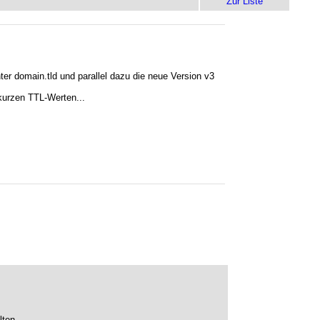
Zur Liste
ter domain.tld und parallel dazu die neue Version v3
 kurzen TTL-Werten...
ten....