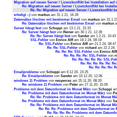
Migration auf neuen Server / Lizenzkonflikt bei Installation au
Re: Migration auf neuen Server / Lizenzkonflikt bei Instal
Re: Re: Migration auf neuen Server / Lizenzkonflikt b
erledigt :-)
von
markus
am 31.1.21, 16:28
Datensätze löschen mit bestimmer Email
von
markus
am 31.1.21
Re: Datensätze löschen mit bestimmer Email
von
markus
a
Server hängt fest
von
Schoppi
am 13.1.21, 15:33
Re: Server hängt fest
von
Reiner
am 30.1.21, 12:28
Re: Re: Server hängt fest
von
Sander
am 1.2.21, 10:43
SSL-Fehler
von
Enrico Alff
am 19.2.24, 09:19
Re: SSL-Fehler
von
Enrico Alff
am 21.2.24, 08:47
Re: Re: SSL-Fehler
von
richard
am 22.2.24, 
Re: Re: Re: SSL-Fehler
von
Enrico Alff
Re: Re: Re: Re: SSL-Fehler
von
r
Re: Re: Re: Re: Re: SSL-Feh
Re: Re: Re: Re: Re: Re
Re: Re: Re: Re: R
Emailprobleme
von
Schoppi
am 9.12.20, 23:25
Re: Emailprobleme
von
Sander
am 10.12.20, 12:06
windows 11 Problem
von
nezpercez
am 25.11.20, 08:20
Re: windows 11 Problem
von
Peter
am 27.11.20, 15:05
Probleme mit dem Datumformat im Monat März
von
Schoppi
am 
Re: Probleme mit dem Datumformat im Monat März
von
Pe
Re: Re: Probleme mit dem Datumformat im Monat Mä
Re: Probleme mit dem Datumformat im Monat März
von
Sa
Re: Re: Probleme mit dem Datumformat im Monat Mä
Re: Re: Re: Probleme mit dem Datumformat im 
Re: Re: Re: Re: Probleme mit dem Datumf