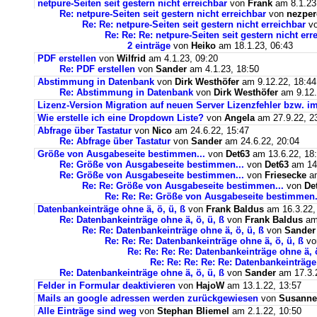
netpure-Seiten seit gestern nicht erreichbar
von
Frank
am 8.1.23
Re: netpure-Seiten seit gestern nicht erreichbar
von
nezper
Re: Re: netpure-Seiten seit gestern nicht erreichbar
v
Re: Re: Re: netpure-Seiten seit gestern nicht err
2 einträge
von
Heiko
am 18.1.23, 06:43
PDF erstellen
von
Wilfrid
am 4.1.23, 09:20
Re: PDF erstellen
von
Sander
am 4.1.23, 18:50
Abstimmung in Datenbank
von
Dirk Westhöfer
am 9.12.22, 18:44
Re: Abstimmung in Datenbank
von
Dirk Westhöfer
am 9.12.
Lizenz-Version Migration auf neuen Server Lizenzfehler bzw. im
Wie erstelle ich eine Dropdown Liste?
von
Angela
am 27.9.22, 2
Abfrage über Tastatur
von
Nico
am 24.6.22, 15:47
Re: Abfrage über Tastatur
von
Sander
am 24.6.22, 20:04
Größe von Ausgabeseite bestimmen...
von
Det63
am 13.6.22, 18
Re: Größe von Ausgabeseite bestimmen...
von
Det63
am 14.
Re: Größe von Ausgabeseite bestimmen...
von
Friesecke
am
Re: Re: Größe von Ausgabeseite bestimmen...
von
De
Re: Re: Re: Größe von Ausgabeseite bestimmen.
Datenbankeinträge ohne ä, ö, ü, ß
von
Frank Baldus
am 16.3.22,
Re: Datenbankeinträge ohne ä, ö, ü, ß
von
Frank Baldus
am 
Re: Re: Datenbankeinträge ohne ä, ö, ü, ß
von
Sander
Re: Re: Re: Datenbankeinträge ohne ä, ö, ü, ß
v
Re: Re: Re: Re: Datenbankeinträge ohne ä, ö
Re: Re: Re: Re: Re: Datenbankeinträge 
Re: Datenbankeinträge ohne ä, ö, ü, ß
von
Sander
am 17.3.2
Felder in Formular deaktivieren
von
HajoW
am 13.1.22, 13:57
Mails an google adressen werden zurückgewiesen
von
Susanne
Alle Einträge sind weg
von
Stephan Bliemel
am 2.1.22, 10:50