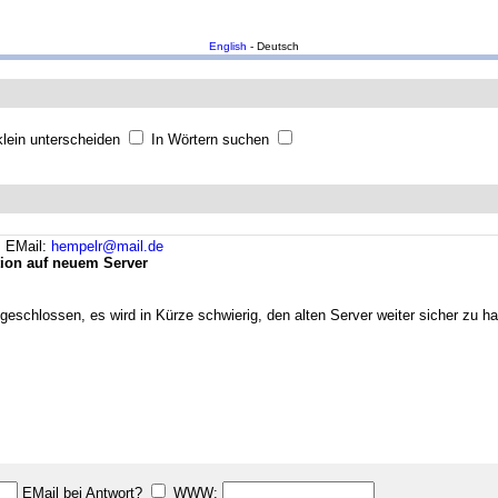
English
- Deutsch
lein unterscheiden
In Wörtern suchen
.
EMail:
hempelr@mail.de
ation auf neuem Server
chlossen, es wird in Kürze schwierig, den alten Server weiter sicher zu hal
EMail bei Antwort?
WWW: